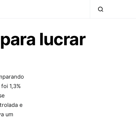
para lucrar
omparando
foi 1,3%
se
trolada e
ava um