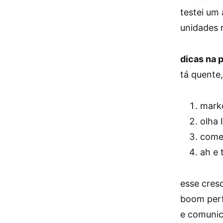
testei um
unidades 
dicas na p
tá quente,
marke
olha 
come
ah e 
esse cres
boom perfe
e comunic