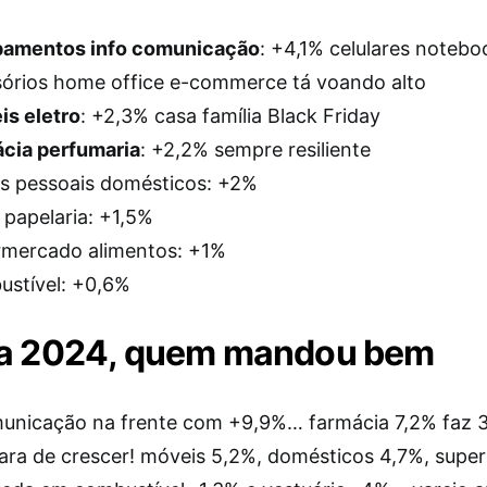
pamentos info comunicação
: +4,1% celulares notebo
órios home office e-commerce tá voando alto
is eletro
: +2,3% casa família Black Friday
ácia perfumaria
: +2,2% sempre resiliente
s pessoais domésticos: +2%
s papelaria: +1,5%
rmercado alimentos: +1%
ustível: +0,6%
ra 2024, quem mandou bem
municação na frente com +9,9%… farmácia 7,2% faz 
ara de crescer! móveis 5,2%, domésticos 4,7%, sup