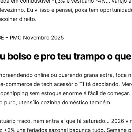
eda em combustível -1,3% e vestuário -4%… varejo 
levezinho. Eu vi isso e pensei, poxa tem oportunidad
colher direito.
BGE – PMC Novembro 2025
eu bolso e pro teu trampo o que
empreendendo online ou querendo grana extra, foca n
e-commerce de tech acessório TI tá decolando, Mer
opshipping sem estoque enorme é fácil de começar.
ro puro, utensílio cozinha doméstico também.
estuário fraco, nem entra aí que tá saturado… 2026 v
ez +3% uns feriados sazonal bagunça tudo. Semana 