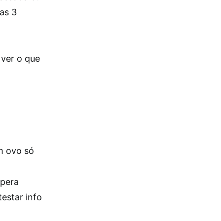
as 3
 ver o que
m ovo só
spera
testar info