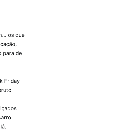
am… os que
icação,
o para de
k Friday
bruto
alçados
carro
lá.