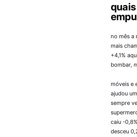
quais
empu
no mês a m
mais cham
+4,1% aqu
bombar, 
móveis e e
ajudou um
sempre ve
supermerc
caiu -0,8
desceu 0,2