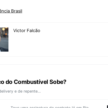
ncia Brasil
Victor Falcão
ço do Combustível Sobe?
delivery e de repente…
Teve uma assinatura de contrato lá em Rio