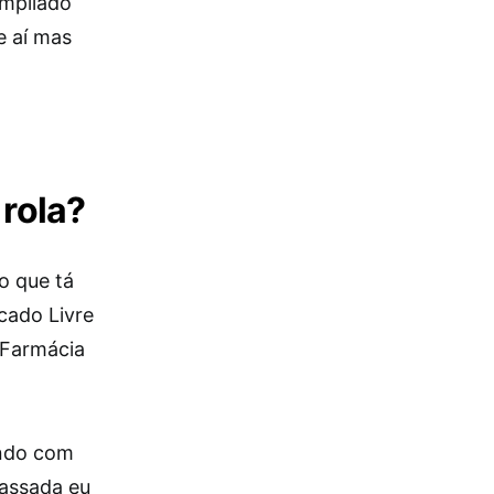
ampliado
e aí mas
 rola?
o que tá
cado Livre
 Farmácia
indo com
passada eu