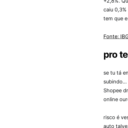
+2,8%. Qu
caiu 0,3% 
tem que es
Fonte: I
pro t
se tu tá 
subindo… 
Shopee dr
online ou
risco é v
auto talv