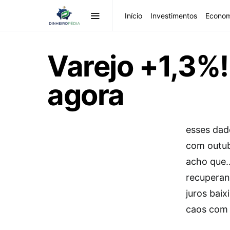
Início
Investimentos
Econom
Varejo +1,3%!
agora
esses da
com outub
acho que… 
recuperan
juros bai
caos com 