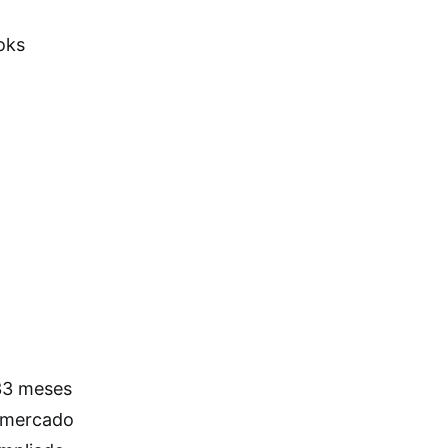
oks
33 meses
ermercado