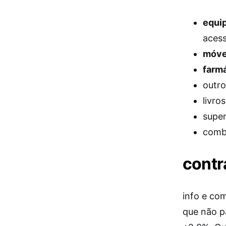
equi
acess
móve
farm
outro
livro
supe
comb
cont
info e co
que não p