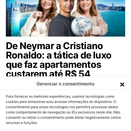
De Neymar a Cristiano
Ronaldo: a tática de luxo
que faz apartamentos
custarem até R$ 54
milhões
Gerenciar o consentimento
Celebridades globais e ídolos sertanejos agora são
Para fornecer as melhores experiências, usamos tecnologias como
sócios de construtoras para atrair…
cookies para armazenar e/ou acessar informações do dispositivo. O
consentimento para essas tecnologias nos permitirá processar dados
como comportamento de navegação ou IDs exclusivos neste site. Não
consentir ou retirar o consentimento pode afetar negativamente certos
recursos e funções.