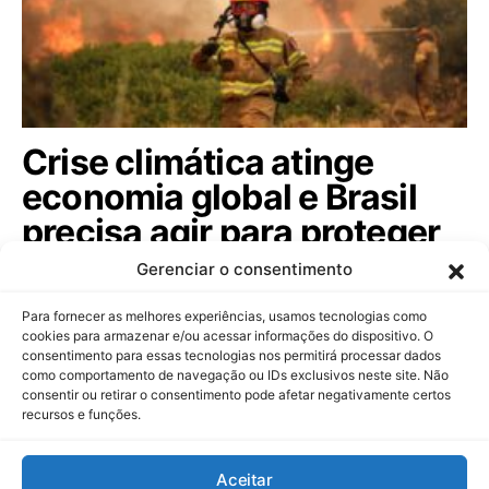
Crise climática atinge
economia global e Brasil
precisa agir para proteger
seu agronegócio; veja
Gerenciar o consentimento
Ondas de calor extremo e secas históricas na Europa
Para fornecer as melhores experiências, usamos tecnologias como
acendem alerta sobre riscos…
cookies para armazenar e/ou acessar informações do dispositivo. O
consentimento para essas tecnologias nos permitirá processar dados
como comportamento de navegação ou IDs exclusivos neste site. Não
consentir ou retirar o consentimento pode afetar negativamente certos
recursos e funções.
Dinheiropédia
Aceitar