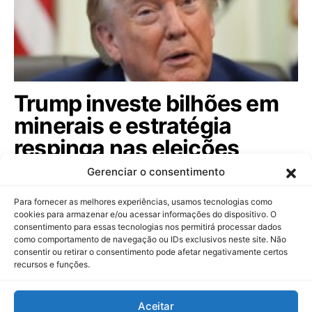
Trump investe bilhões em
minerais e estratégia
respinga nas eleições
brasileiras; veja
Gerenciar o consentimento
Com aporte de US$ 3 bilhões em mineração de
Para fornecer as melhores experiências, usamos tecnologias como
minerais críticos, governo americano busca…
cookies para armazenar e/ou acessar informações do dispositivo. O
consentimento para essas tecnologias nos permitirá processar dados
como comportamento de navegação ou IDs exclusivos neste site. Não
consentir ou retirar o consentimento pode afetar negativamente certos
recursos e funções.
Dinheiropédia
Aceitar