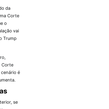
do da
ema Corte
ue o
lação vai
no Trump
ro,
a Corte
 cenário é
gumenta.
ras
erior, se