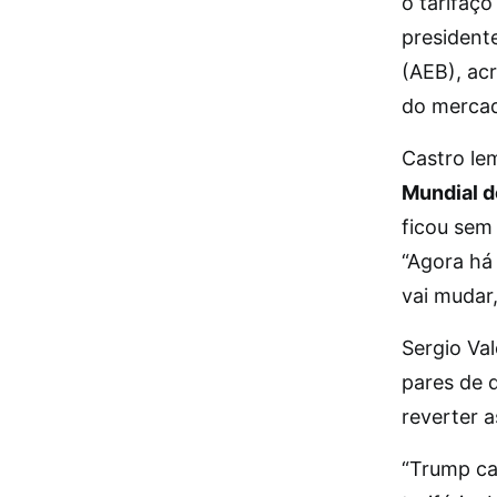
o tarifaço
president
(AEB), ac
do mercad
Castro le
Mundial 
ficou sem 
“Agora há
vai mudar
Sergio Va
pares de q
reverter 
“Trump ca