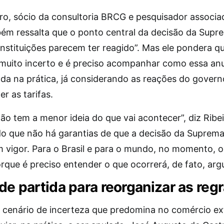
eiro, sócio da consultoria BRCG e pesquisador associa
ém ressalta que o ponto central da decisão da Supr
instituições parecem ter reagido”. Mas ele pondera q
 muito incerto e é preciso acompanhar como essa anu
ada na prática, já considerando as reações do gover
r as tarifas.
ão tem a menor ideia do que vai acontecer”, diz Ribei
do que não há garantias de que a decisão da Suprem
m vigor. Para o Brasil e para o mundo, no momento, o
orque é preciso entender o que ocorrerá, de fato, ar
de partida para reorganizar as reg
 cenário de incerteza que predomina no comércio ext