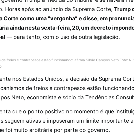
ço. Horas após ao anúncio da Suprema Corte,
Trump d
a Corte como uma “vergonha” e disse, em pronunci
aria ainda nesta sexta-feira, 20, um decreto impond
bal
— para tanto, com o uso de outra legislação.
 de freios e contrapesos estão funcionando’, afirma Silvio Campos Neto
Foto: Nil
o
ente nos Estados Unidos, a decisão da Suprema Cor
canismos de freios e contrapesos estão funcionando”
mpos Neto, economista e sócio da Tendências Consult
enta que o ponto positivo no momento é que institui
s seguem ativas e impuseram um limite importante 
 foi muito arbitrária por parte do governo.