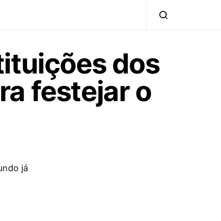
ituições dos
a festejar o
undo já