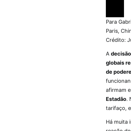
Para Gabri
Paris, Ch
Crédito: J
A
decisão
globais r
de poder
funcionan
afirmam e
Estadão
.
tarifaço, 
Há muita 
reação do