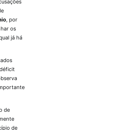
acusações
de
nio
, por
nhar os
ual já há
tados
éficit
observa
importante
o de
lmente
ípio de