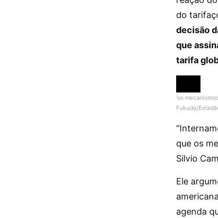
do tarifa
decisão d
que assin
tarifa glo
‘os mecanismos
Fukuda/Estadã
“Internam
que os me
Silvio Ca
Ele argum
americana
agenda que