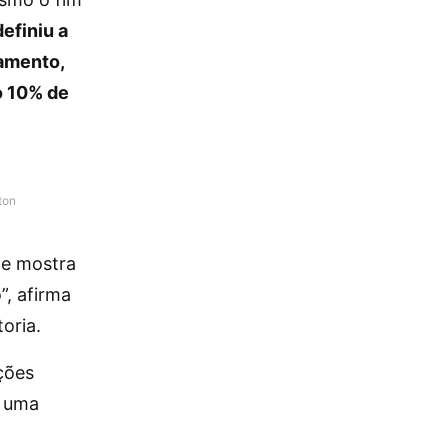
efiniu a
amento,
o 10% de
ton
te mostra
, afirma
oria.
ções
a uma