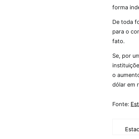
forma ind
De toda f
para o c
fato.
Se, por u
instituiçõ
o aumento
dólar em r
Fonte:
Est
Esta