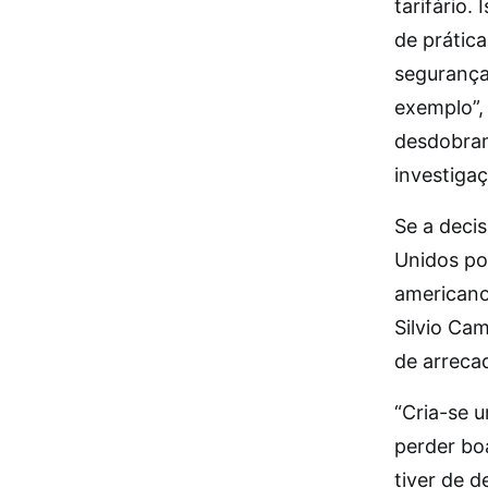
tarifário.
de prática
segurança
exemplo”,
desdobram
investigaç
Se a deci
Unidos po
american
Silvio Ca
de arreca
“Cria-se 
perder bo
tiver de 