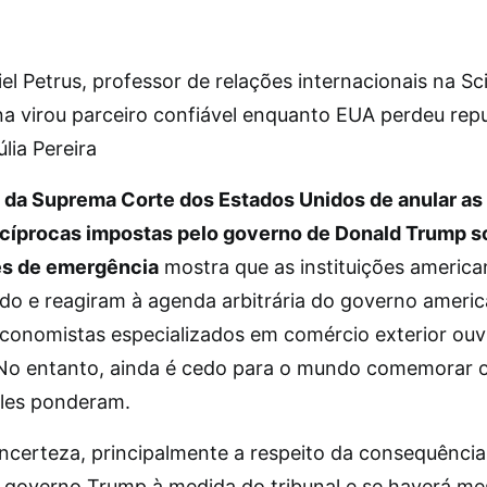
el Petrus, professor de relações internacionais na S
ina virou parceiro confiável enquanto EUA perdeu rep
úlia Pereira
 da Suprema Corte dos Estados Unidos de anular as 
ecíprocas impostas pelo governo de Donald Trump s
es de emergência
mostra que as instituições america
do e reagiram à agenda arbitrária do governo americ
conomistas especializados em comércio exterior ouv
 No entanto, ainda é cedo para o mundo comemorar o
eles ponderam.
incerteza, principalmente a respeito da consequência
 governo Trump à medida do tribunal e se haverá m