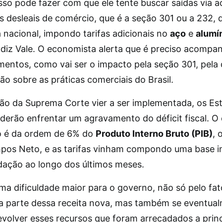
 Isso pode fazer com que ele tente buscar saídas via 
s desleais de comércio, que é a seção 301 ou a 232, 
 nacional, impondo tarifas adicionais no
aço
e
alumí
 diz Vale. O economista alerta que é preciso acompa
entos, como vai ser o impacto pela seção 301, pela q
ão sobre as práticas comerciais do Brasil.
são da Suprema Corte vier a ser implementada, os Es
derão enfrentar um agravamento do déficit fiscal. O d
o é da ordem de 6% do
Produto Interno Bruto (PIB)
, 
mpos Neto, e as tarifas vinham compondo uma base 
dação ao longo dos últimos meses.
uma dificuldade maior para o governo, não só pelo fat
a parte dessa receita nova, mas também se eventua
devolver esses recursos que foram arrecadados a princ