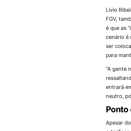
Lívio Rib
FGV, tamb
é que as “
cenário é
ser coloc
para mante
“A gente n
ressaltan
entrará e
neutro, p
Ponto 
Apesar do