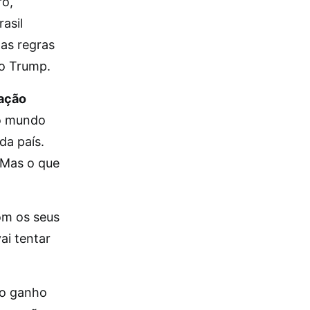
ro,
asil
 as regras
no Trump.
ação
 o mundo
da país.
 Mas o que
om os seus
ai tentar
do ganho