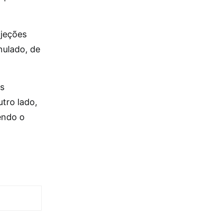
ojeções
nulado, de
as
utro lado,
endo o