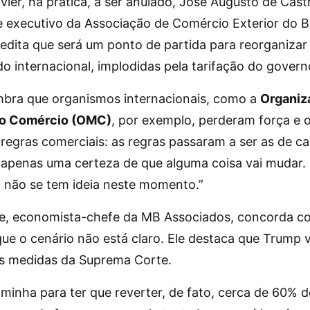
 vier, na prática, a ser anulado, José Augusto de Cast
e executivo da Associação de Comércio Exterior do Br
redita que será um ponto de partida para reorganizar
o internacional, implodidas pela tarifação do gover
mbra que organismos internacionais, como a
Organiz
do Comércio (OMC)
, por exemplo, perderam força e
regras comerciais: as regras passaram a ser as de ca
 apenas uma certeza de que alguma coisa vai mudar.
, não se tem ideia neste momento.”
le, economista-chefe da MB Associados, concorda c
ue o cenário não está claro. Ele destaca que Trump v
as medidas da Suprema Corte.
minha para ter que reverter, de fato, cerca de 60% 