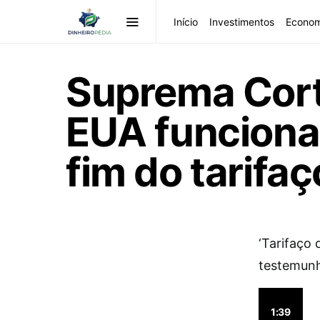
Início
Investimentos
Econom
Suprema Cort
EUA funcionam
fim do tarifaç
‘Tarifaço 
testemun
1:39