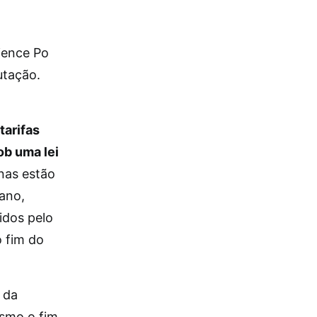
cience Po
utação.
tarifas
ob uma lei
nas estão
ano,
idos pelo
 fim do
 da
esmo o fim