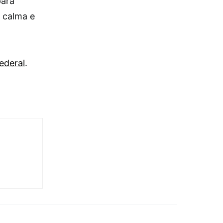
para
 calma e
ederal
.