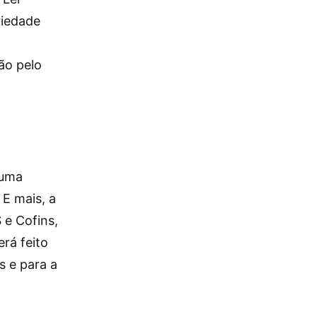
riedade
ão pelo
 uma
 E mais, a
 e Cofins,
rá feito
s e para a