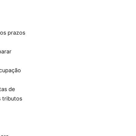
 os prazos
parar
ocupação
tas de
 tributos