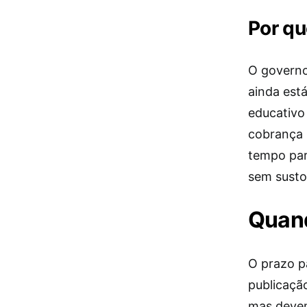
Por qu
O governo
ainda est
educativo 
cobrança 
tempo par
sem susto
Quan
O prazo p
publicaçã
mas devem