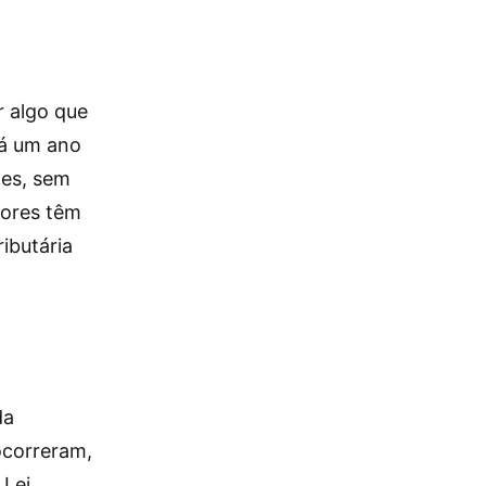
r algo que
rá um ano
ões, sem
dores têm
ibutária
da
ocorreram,
 Lei