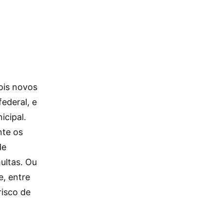
dois novos
ederal, e
icipal.
nte os
de
ultas. Ou
e, entre
risco de