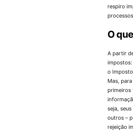
respiro i
processos
O que
A partir d
impostos: 
o Imposto 
Mas, para 
primeiros 
informaçã
seja, seu
outros – 
rejeição i