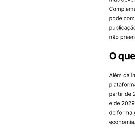
Complemen
pode come
publicaçã
não preen
O que
Além da i
plataforma
partir de
e de 2029 
de forma 
economia