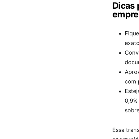
Dicas
empre
Fique
exato
Conve
docum
Aprov
com 
Estej
0,9% 
sobr
Essa tran