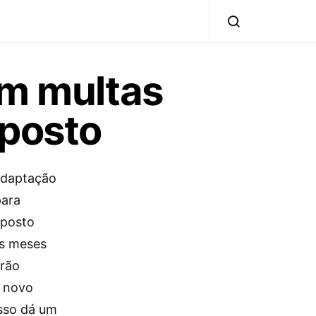
em multas
mposto
adaptação
para
mposto
ês meses
erão
o novo
Isso dá um