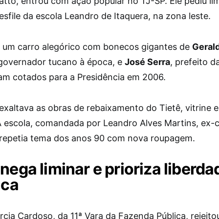
atto, entrou com ação popular no TJ-SP. Ele pediu li
esfile da escola Leandro de Itaquera, na zona leste.
a um carro alegórico com bonecos gigantes de
Geral
 governador tucano à época, e
José Serra
, prefeito da
m cotados para a Presidência em 2006.
xaltava as obras de rebaixamento do Tietê, vitrine el
A escola, comandada por Leandro Alves Martins, ex-
repetia tema dos anos 90 com nova roupagem.
 nega liminar e prioriza liberda
ica
rcia Cardoso, da 11ª Vara da Fazenda Pública, rejeito