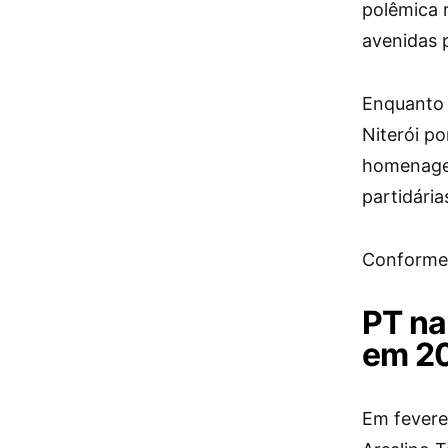
polêmica 
avenidas p
Enquanto 
Niterói po
homenagen
partidári
Conforme 
PT na
em 2
Em fevere