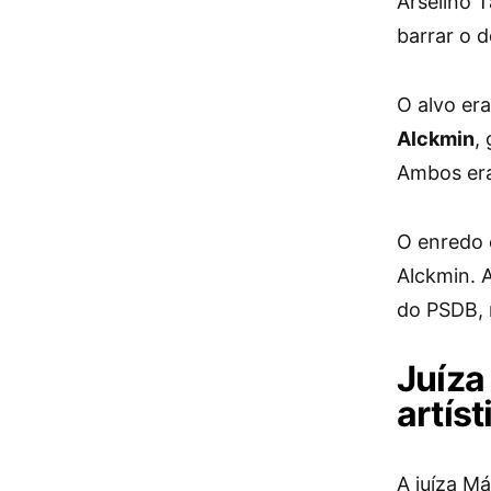
Arselino T
barrar o d
O alvo er
Alckmin
,
Ambos era
O enredo e
Alckmin. 
do PSDB, 
Juíza
artíst
A juíza Má