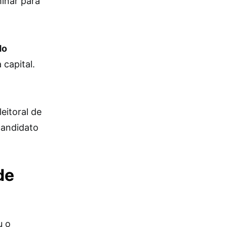
minar para
do
 capital.
eitoral de
candidato
de
u o