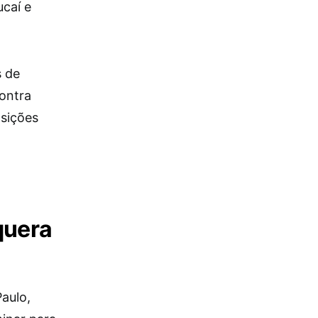
caí e
 de
contra
sições
quera
aulo,