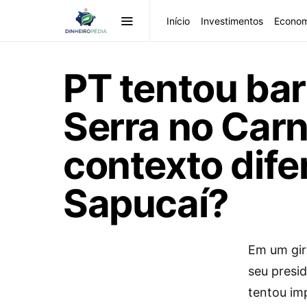
Início
Investimentos
Econom
PT tentou ba
Serra no Carn
contexto dife
Sapucaí?
Em um giro
seu presi
tentou im