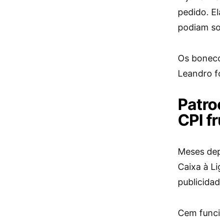
pedido. E
podiam so
Os boneco
Leandro f
Patro
CPI f
Meses dep
Caixa à L
publicida
Cem funci