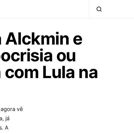
 Alckmin e
ocrisia ou
a com Lula na
e agora vê
, já
s. A