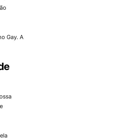
não
ho Gay. A
 de
Nossa
de
ela