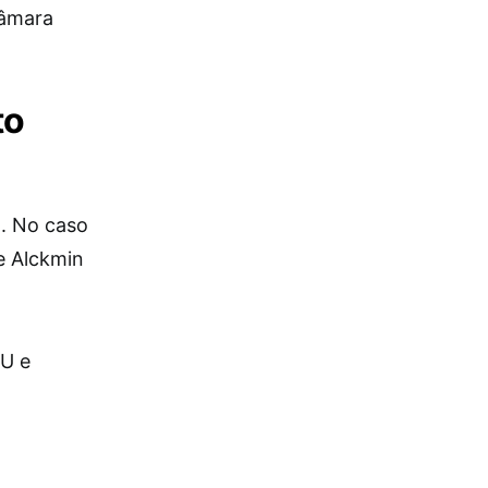
Câmara
to
a. No caso
de Alckmin
GU e