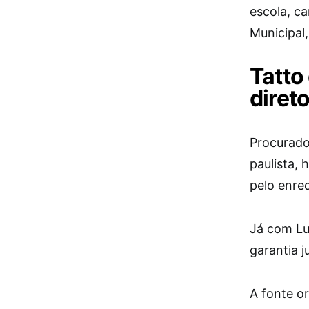
escola, c
Municipal
Tatto
diret
Procurado
paulista, 
pelo enre
Já com Lu
garantia j
A fonte or