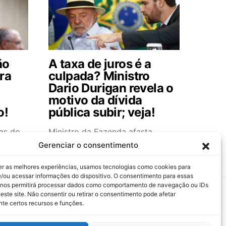
ão
A taxa de juros é a
ra
culpada? Ministro
Dario Durigan revela o
motivo da dívida
o!
pública subir; veja!
cas do
Ministro da Fazenda afasta
se do
rumores sobre controle de
Gerenciar o consentimento
capitais e comenta o futuro do…
er as melhores experiências, usamos tecnologias como cookies para
/ou acessar informações do dispositivo. O consentimento para essas
 nos permitirá processar dados como comportamento de navegação ou IDs
este site. Não consentir ou retirar o consentimento pode afetar
te certos recursos e funções.