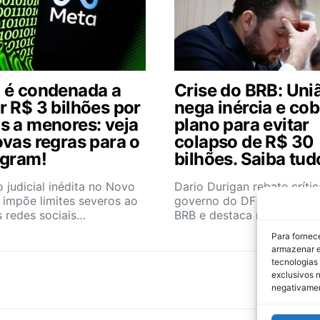
 é condenada a
Crise do BRB: Uni
r R$ 3 bilhões por
nega inércia e cob
s a menores: veja
plano para evitar
ovas regras para o
colapso de R$ 30
agram!
bilhões. Saiba tud
 judicial inédita no Novo
Dario Durigan rebate críti
 impõe limites severos ao
governo do DF sobre a cri
 redes sociais…
BRB e destaca riscos…
Para fornec
armazenar e
tecnologias
exclusivos n
negativamen