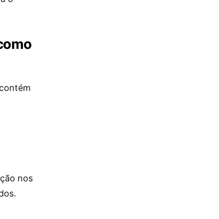
 como
o contém
ação nos
dos.