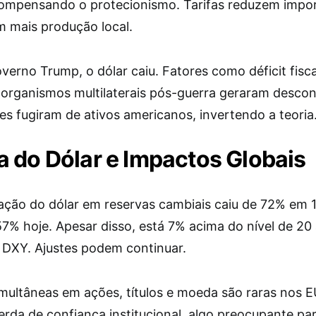
ompensando o protecionismo. Tarifas reduzem impo
mais produção local.
erno Trump, o dólar caiu. Fatores como déficit fisca
 organismos multilaterais pós-guerra geraram descon
es fugiram de ativos americanos, invertendo a teoria
 do Dólar e Impactos Globais
pação do dólar em reservas cambiais caiu de 72% em 
57% hoje. Apesar disso, está 7% acima do nível de 20
o DXY. Ajustes podem continuar.
multâneas em ações, títulos e moeda são raras nos E
erda de confiança institucional, algo preocupante pa