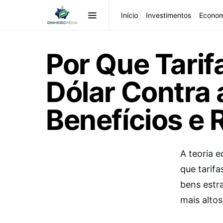
Início
Investimentos
Econom
Por Que Tarif
Dólar Contra 
Benefícios e R
A teoria 
que tarif
bens estr
mais alto