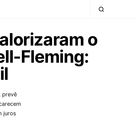
alorizaram o
ll-Fleming:
il
, prevê
ncarecem
 juros