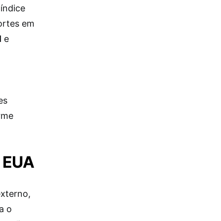
índice
ortes em
l
e
es
orme
s EUA
externo,
a o