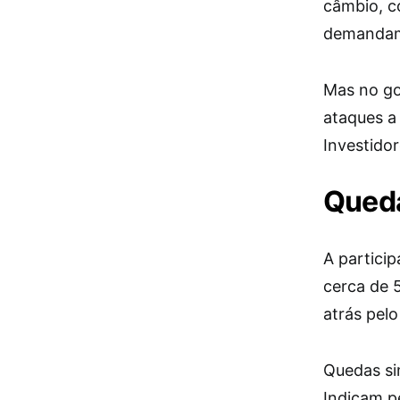
câmbio, c
demandam 
Mas no gov
ataques a
Investidor
Queda
A partici
cerca de 
atrás pel
Quedas si
Indicam p