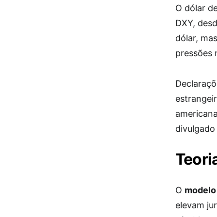
O dólar d
DXY, desd
dólar, ma
pressões 
Declaraçõe
estrangei
americana
divulgado
Teori
O
modelo
elevam jur