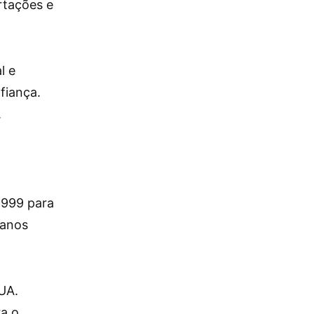
rtações e
l e
fiança.
.
1999 para
 anos
UA.
ra o