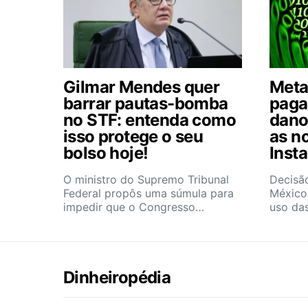
Gilmar Mendes quer
Meta
barrar pautas-bomba
paga
no STF: entenda como
dano
isso protege o seu
as n
bolso hoje!
Inst
O ministro do Supremo Tribunal
Decisão
Federal propôs uma súmula para
México
impedir que o Congresso…
uso das
Dinheiropédia