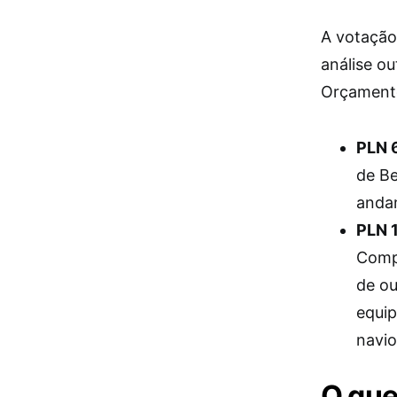
A votação
análise ou
Orçamento
PLN 
de Be
anda
PLN 
Comp
de ou
equip
navio
O que