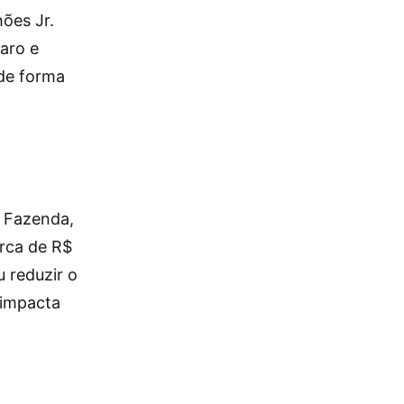
ões Jr.
laro e
de forma
a Fazenda,
rca de R$
u reduzir o
 impacta