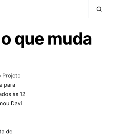
 o que muda
 Projeto
a para
ados às 12
rmou Davi
ta de