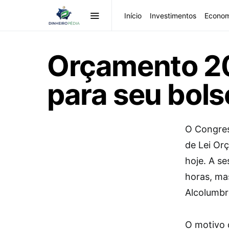
Início
Investimentos
Econom
Orçamento 20
para seu bols
O Congres
de Lei Or
hoje. A s
horas, ma
Alcolumbr
O motivo 