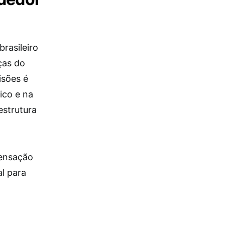
rasileiro
ças do
isões é
ico e na
estrutura
pensação
l para