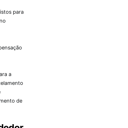
istos para
 no
mpensação
m
ara a
celamento
e
imento de
ndedor