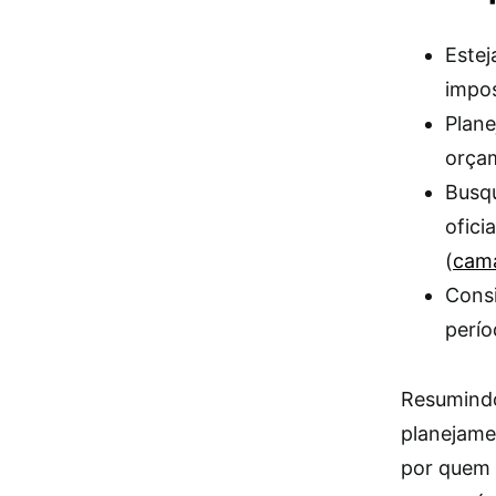
Estej
impos
Plane
orçam
Busqu
ofici
(
cama
Consi
perío
Resumindo
planejame
por quem 