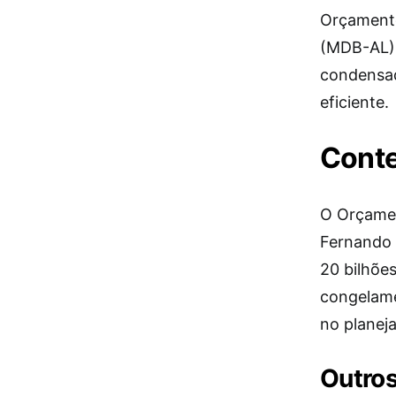
Orçamento
(MDB-AL). 
condensad
eficiente.
Conte
O Orçamen
Fernando 
20 bilhões
congelame
no planej
Outros