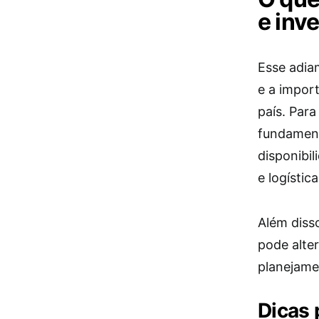
e inv
Esse adia
e a import
país. Par
fundament
disponibil
e logística
Além diss
pode alte
planejamen
Dicas 