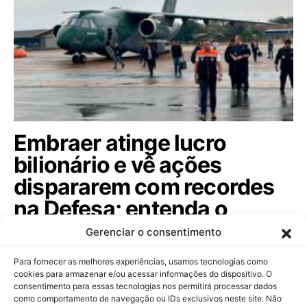
Embraer atinge lucro
bilionário e vê ações
dispararem com recordes
na Defesa; entenda o
sucesso
Gerenciar o consentimento
Com o cargueiro KC-390 em alta e foco no mercado
Para fornecer as melhores experiências, usamos tecnologias como
internacional, a gigante brasileira…
cookies para armazenar e/ou acessar informações do dispositivo. O
consentimento para essas tecnologias nos permitirá processar dados
como comportamento de navegação ou IDs exclusivos neste site. Não