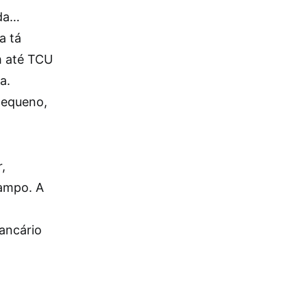
ada…
a tá
m até TCU
a.
pequeno,
,
rampo. A
bancário