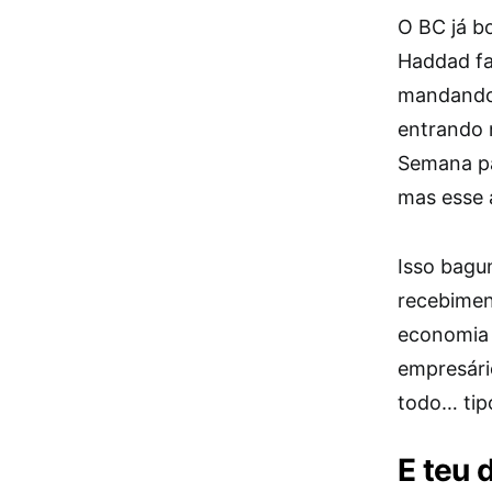
O BC já b
Haddad fal
mandando 
entrando n
Semana pa
mas esse a
Isso bagu
recebimen
economia 
empresário
todo… tip
E teu d