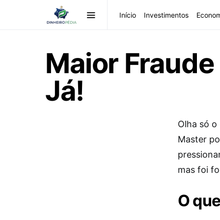
Início
Investimentos
Econom
Maior Fraude 
Já!
Olha só o
Master pod
pressiona
mas foi f
O que