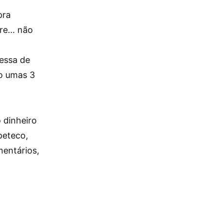
pra
pre… não
essa de
so umas 3
 dinheiro
peteco,
mentários,