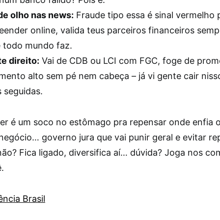
de olho nas news:
Fraude tipo essa é sinal vermelho 
ender online, valida teus parceiros financeiros sem
e todo mundo faz.
te direito:
Vai de CDB ou LCI com FGC, foge de prom
mento alto sem pé nem cabeça – já vi gente cair nis
 seguidas.
er é um soco no estômago pra repensar onde enfia o
egócio… governo jura que vai punir geral e evitar re
ão? Fica ligado, diversifica aí… dúvida? Joga nos co
.
ncia Brasil