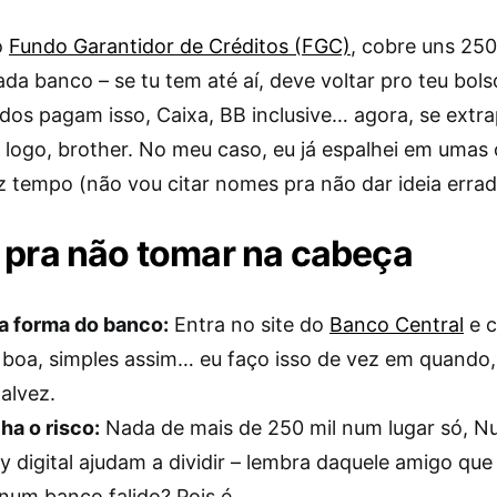
o
Fundo Garantidor de Créditos (FGC)
, cobre uns 250
a banco – se tu tem até aí, deve voltar pro teu bols
dos pagam isso, Caixa, BB inclusive… agora, se extra
a logo, brother. No meu caso, eu já espalhei em umas
az tempo (não vou citar nomes pra não dar ideia errad
 pra não tomar na cabeça
a forma do banco:
Entra no site do
Banco Central
e c
 boa, simples assim… eu faço isso de vez em quando,
alvez.
ha o risco:
Nada de mais de 250 mil num lugar só, N
y digital ajudam a dividir – lembra daquele amigo qu
num banco falido? Pois é.