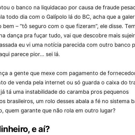
otou o banco na liquidacao por causa de fraude pes
a todo dia com o Galípolo lá do BC, acha que a galer
bem – “tô seguro com o que fizeram”, ele disse. Te
a dança pra fuçar tudo, vai que descobre mais sujeir
ssada eu vi uma notícia parecida com outro banco 
qui parece pior… sei lá.
nça a gente que mexe com pagamento de fornecedor
to de venda pela internet ou só guarda o caixa do t
já tá uma instabilidade do caramba pros pequenos
s brasileiros, um rolo desses abala a fé no sistema 
o, quem garante que não rola em outro lugar?
inheiro, e aí?