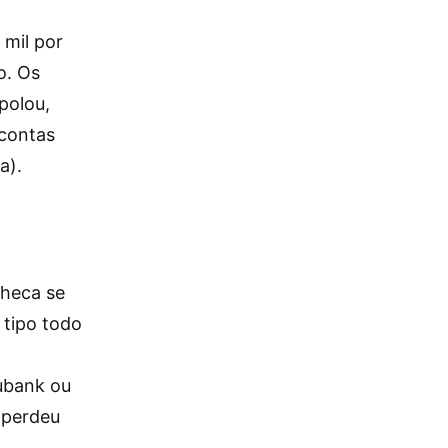
 mil por
o. Os
polou,
 contas
a).
heca se
 tipo todo
ubank ou
e perdeu