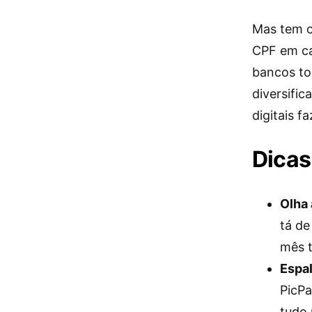
Mas tem 
CPF em cad
bancos to
diversific
digitais f
Dicas
Olha 
tá de
mês t
Espal
PicPa
tudo 