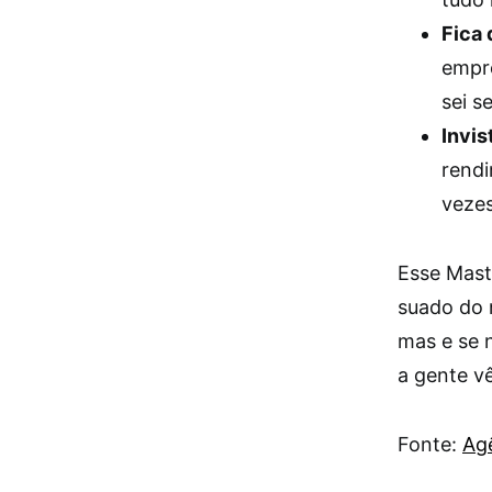
Fica 
empre
sei s
Invis
rendi
vezes
Esse Mast
suado do n
mas e se n
a gente vê
Fonte:
Agê