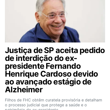
Justiça de SP aceita pedido
de interdição do ex-
presidente Fernando
Henrique Cardoso devido
ao avançado estágio de
Alzheimer
Filhos de FHC obtêm curatela provisória e detalham
o processo judicial que protege a saúde e o
patrimônio do ex-presidente