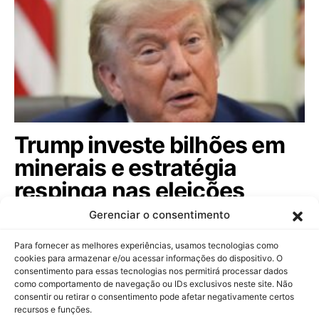
Trump investe bilhões em
minerais e estratégia
respinga nas eleições
brasileiras; veja
Gerenciar o consentimento
Com aporte de US$ 3 bilhões em mineração de
Para fornecer as melhores experiências, usamos tecnologias como
minerais críticos, governo americano busca…
cookies para armazenar e/ou acessar informações do dispositivo. O
consentimento para essas tecnologias nos permitirá processar dados
como comportamento de navegação ou IDs exclusivos neste site. Não
consentir ou retirar o consentimento pode afetar negativamente certos
recursos e funções.