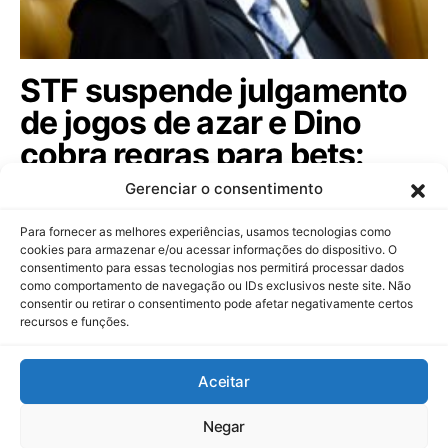
STF suspende julgamento
de jogos de azar e Dino
cobra regras para bets:
entenda!
Gerenciar o consentimento
Ministro Flávio Dino pede vista e defende análise
Para fornecer as melhores experiências, usamos tecnologias como
conjunta de apostas online e jogos…
cookies para armazenar e/ou acessar informações do dispositivo. O
consentimento para essas tecnologias nos permitirá processar dados
como comportamento de navegação ou IDs exclusivos neste site. Não
consentir ou retirar o consentimento pode afetar negativamente certos
recursos e funções.
Dinheiropédia
Aceitar
Contato
Sobre Nós
Política de Privacidade
Aviso Legal
Negar