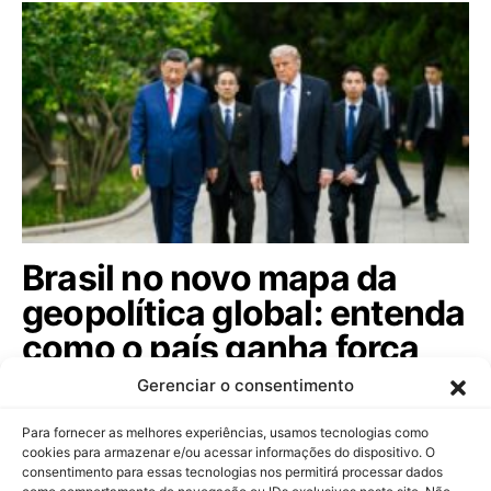
Brasil no novo mapa da
geopolítica global: entenda
como o país ganha força
entre as potências.
Gerenciar o consentimento
Diplomata Braz Baracuhy analisa a rivalidade entre
Para fornecer as melhores experiências, usamos tecnologias como
EUA e China e as oportunidades…
cookies para armazenar e/ou acessar informações do dispositivo. O
consentimento para essas tecnologias nos permitirá processar dados