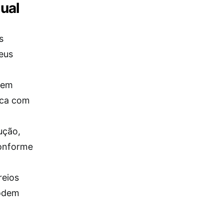
tual
s
seus
dem
tica com
ução,
conforme
reios
podem