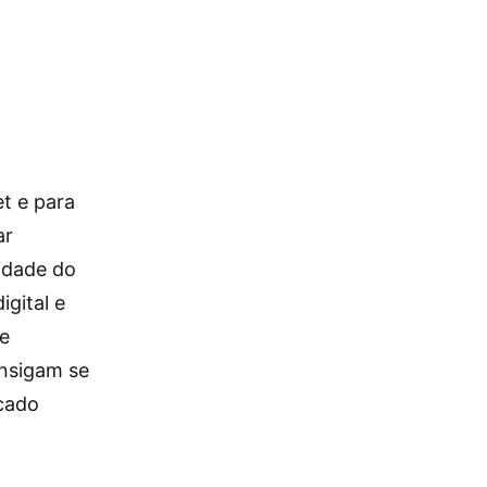
t e para
ar
idade do
igital e
de
onsigam se
cado