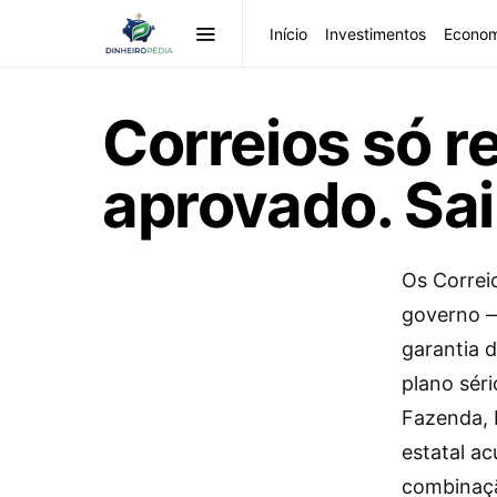
Início
Investimentos
Econom
Correios só 
aprovado. Sa
Os Correi
governo —
garantia 
plano sér
Fazenda, 
estatal a
combinaçã