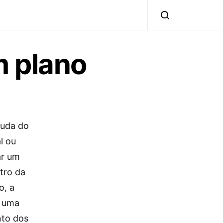
m plano
juda do
l ou
ar um
tro da
o, a
r uma
nto dos