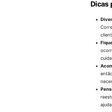
Dicas 
Diver
Corre
clien
Fique
ocorr
cuida
Acom
então
neces
Pense
reest
ajuda