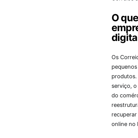
O que
empre
digita
Os Correi
pequenos 
produtos.
serviço, o
do comérci
reestrutu
recuperar
online no 