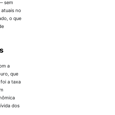
s — sem
 atuais no
ado, o que
de
s
com a
uro, que
foi a taxa
om
onômica
ívida dos