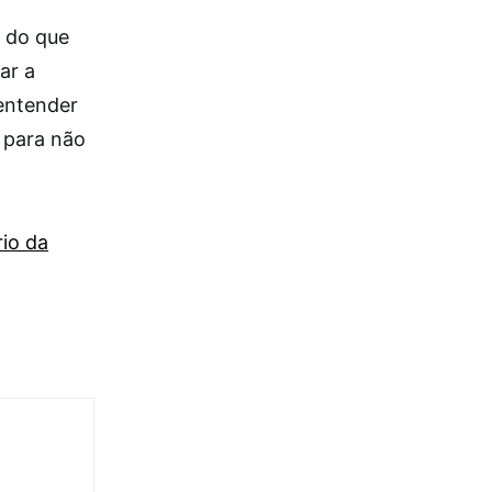
s do que
ar a
entender
s para não
rio da