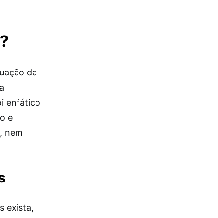
s?
ituação da
da
i enfático
o e
o, nem
s
s exista,