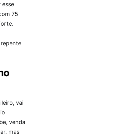
 esse
 com 75
forte.
 repente
mo
eiro, vai
io
be, venda
uar. mas