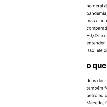
no geral 
pandemia,
mas ainda
comparado
+0,6% e n
entender.
isso, ele 
o que
duas das 
também fo
petróleo b
Macedo, f