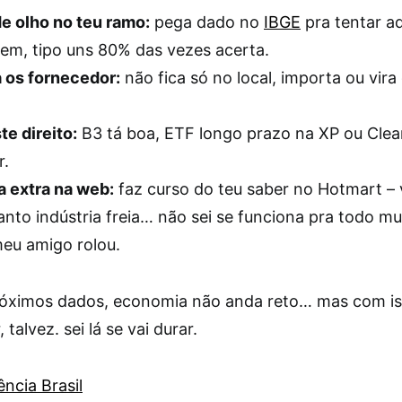
de olho no teu ramo:
pega dado no
IBGE
pra tentar ad
em, tipo uns 80% das vezes acerta.
 os fornecedor:
não fica só no local, importa ou vira 
te direito:
B3 tá boa, ETF longo prazo na XP ou Clear,
r.
 extra na web:
faz curso do teu saber no Hotmart –
nto indústria freia… não sei se funciona pra todo 
eu amigo rolou.
róximos dados, economia não anda reto… mas com iss
 talvez. sei lá se vai durar.
ncia Brasil