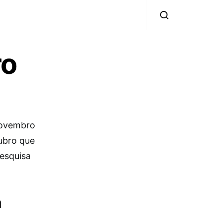
ro
 novembro
ubro que
pesquisa
a