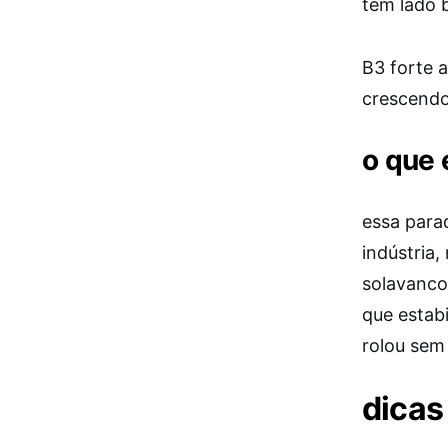
tem lado b
B3 forte 
crescendo?
o que 
essa parad
indústria,
solavanco
que estab
rolou sem
dicas