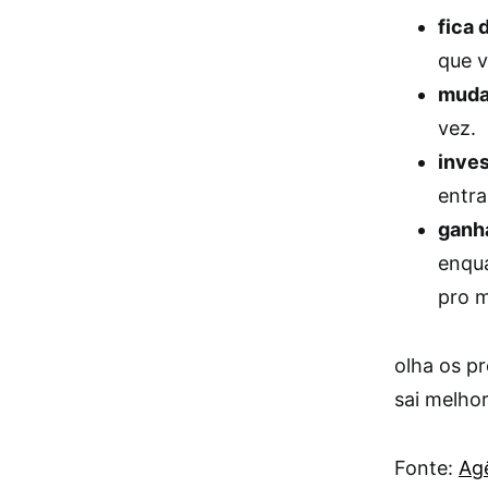
fica 
que v
muda
vez.
inves
entra
ganha
enqua
pro m
olha os p
sai melhor,
Fonte:
Agê