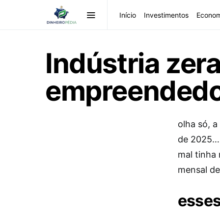
Início
Investimentos
Econom
Indústria zera
empreendedo
olha só, 
de 2025… 
mal tinha 
mensal del
esses