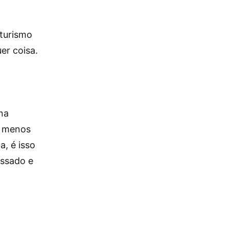
 turismo
er coisa.
 na
 – menos
a, é isso
assado e