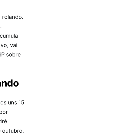
 rolando.
o…
acumula
vo, vai
SP sobre
dando
os uns 15
por
dré
e outubro.