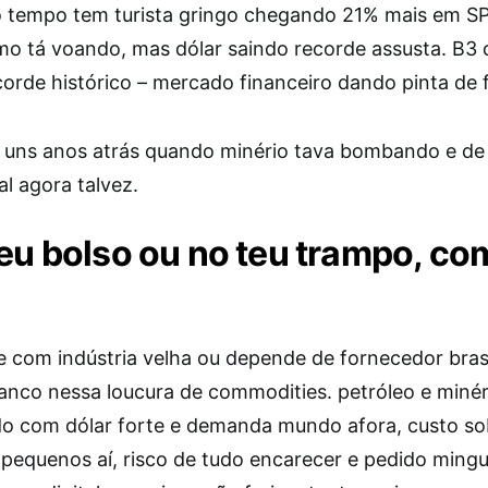
tempo tem turista gringo chegando 21% mais em SP
smo tá voando, mas dólar saindo recorde assusta. B3
ecorde histórico – mercado financeiro dando pinta de 
 uns anos atrás quando minério tava bombando e de
al agora talvez.
teu bolso ou no teu trampo, co
 com indústria velha ou depende de fornecedor brasil
ranco nessa loucura de commodities. petróleo e minér
o com dólar forte e demanda mundo afora, custo so
 pequenos aí, risco de tudo encarecer e pedido ming