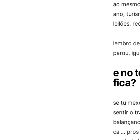
ao mesmo 
ano, turi
leilões, r
lembro de
parou, igu
e no 
fica?
se tu mexe
sentir o t
balançand
cai… pros