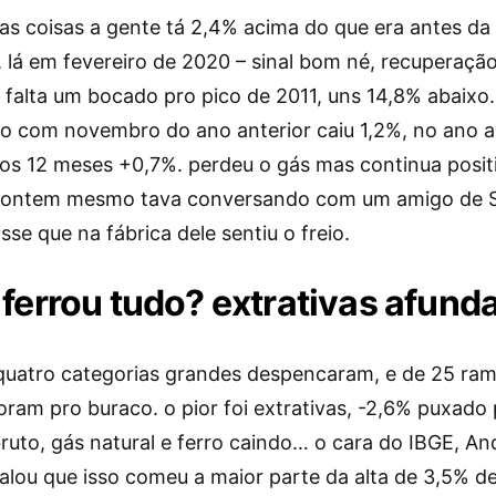
das coisas a gente tá 2,4% acima do que era antes da
 lá em fevereiro de 2020 – sinal bom né, recuperação
 falta um bocado pro pico de 2011, uns 14,8% abaix
 com novembro do ano anterior caiu 1,2%, no ano 
os 12 meses +0,7%. perdeu o gás mas continua positi
 ontem mesmo tava conversando com um amigo de 
disse que na fábrica dele sentiu o freio.
 ferrou tudo? extrativas afun
quatro categorias grandes despencaram, e de 25 ram
ram pro buraco. o pior foi extrativas, -2,6% puxado 
ruto, gás natural e ferro caindo… o cara do IBGE, An
alou que isso comeu a maior parte da alta de 3,5% d