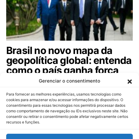
Brasil no novo mapa da
geopolítica global: entenda
como o país ganha força
entre as potências.
Gerenciar o consentimento
Diplomata Braz Baracuhy analisa a rivalidade entre
Para fornecer as melhores experiências, usamos tecnologias como
EUA e China e as oportunidades…
cookies para armazenar e/ou acessar informações do dispositivo. O
consentimento para essas tecnologias nos permitirá processar dados
como comportamento de navegação ou IDs exclusivos neste site. Não
consentir ou retirar o consentimento pode afetar negativamente certos
recursos e funções.
Dinheiropédia