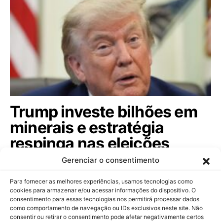
Trump investe bilhões em
minerais e estratégia
respinga nas eleições
brasileiras; veja
Gerenciar o consentimento
Com aporte de US$ 3 bilhões em mineração de
Para fornecer as melhores experiências, usamos tecnologias como
minerais críticos, governo americano busca…
cookies para armazenar e/ou acessar informações do dispositivo. O
consentimento para essas tecnologias nos permitirá processar dados
como comportamento de navegação ou IDs exclusivos neste site. Não
consentir ou retirar o consentimento pode afetar negativamente certos