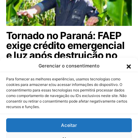
Tornado no Paraná: FAEP
exige crédito emergencial
e luz após destruição no
campo. Veja!
Gerenciar o consentimento
Entidade cobra apoio dos governos estadual e
Para fornecer as melhores experiências, usamos tecnologias como
federal após fenômeno climático devastar…
cookies para armazenar e/ou acessar informações do dispositivo. O
consentimento para essas tecnologias nos permitirá processar dados
como comportamento de navegação ou IDs exclusivos neste site. Não
consentir ou retirar o consentimento pode afetar negativamente certos
recursos e funções.
Dinheiropédia
Aceitar
Contato
Sobre Nós
Política de Privacidade
Aviso Legal