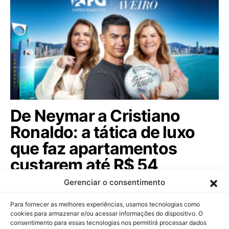
De Neymar a Cristiano
Ronaldo: a tática de luxo
que faz apartamentos
custarem até R$ 54
milhões
Gerenciar o consentimento
Celebridades globais e ídolos sertanejos agora são
Para fornecer as melhores experiências, usamos tecnologias como
sócios de construtoras para atrair…
cookies para armazenar e/ou acessar informações do dispositivo. O
consentimento para essas tecnologias nos permitirá processar dados