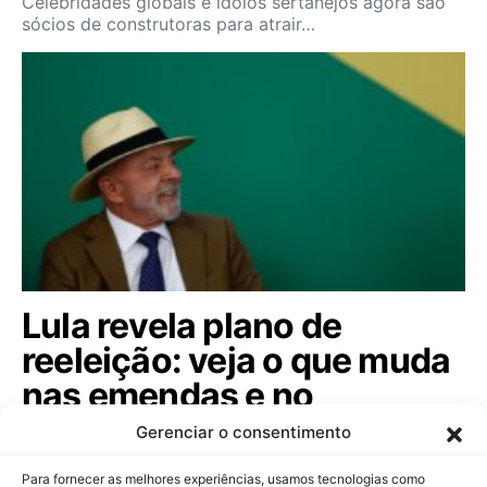
Celebridades globais e ídolos sertanejos agora são
sócios de construtoras para atrair…
Lula revela plano de
reeleição: veja o que muda
nas emendas e no
arcabouço fiscal!
Gerenciar o consentimento
Governo quer limitar gastos e transferir recursos do
Para fornecer as melhores experiências, usamos tecnologias como