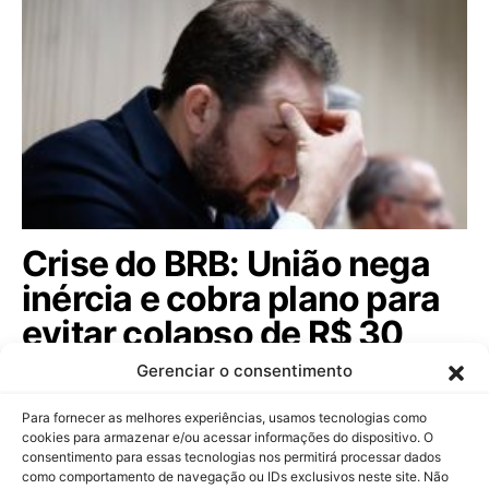
Crise do BRB: União nega
inércia e cobra plano para
evitar colapso de R$ 30
bilhões. Saiba tudo!
Gerenciar o consentimento
Dario Durigan rebate críticas do governo do DF
Para fornecer as melhores experiências, usamos tecnologias como
sobre a crise do BRB e destaca riscos…
cookies para armazenar e/ou acessar informações do dispositivo. O
consentimento para essas tecnologias nos permitirá processar dados
como comportamento de navegação ou IDs exclusivos neste site. Não