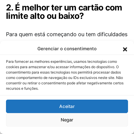
2. É melhor ter um cartão com
limite alto ou baixo?
Para quem está começando ou tem dificuldades
de controle, um limite baixo é mais seguro.
Gerenciar o consentimento
Limite alto só é vantajoso quando você já tem
disciplina financeira estabelecida e precisa da
Para fornecer as melhores experiências, usamos tecnologias como
cookies para armazenar e/ou acessar informações do dispositivo. O
conveniência para compras maiores ou
consentimento para essas tecnologias nos permitirá processar dados
como comportamento de navegação ou IDs exclusivos neste site. Não
emergências reais.
consentir ou retirar o consentimento pode afetar negativamente certos
recursos e funções.
3. Como sair do rotativo do
cartão de crédito?
Aceitar
Negar
Pare imediatamente de usar o cartão, negocie