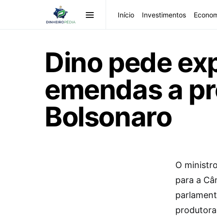
Início
Investimentos
Econom
Dino pede exp
emendas a pr
Bolsonaro
O
ministro
para a Câ
parlament
produtora 