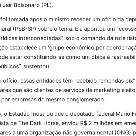
 Jair Bolsonaro (PL).
 foi tomada após o ministro receber um ofício da de
aral (PSB-SP) sobre o tema. Ela apontou um “ecoss
rídicas interconectadas”, sob o comando da roteirista
ção estabelece um ‘grupo econômico por coordenaçã
pode estar constituindo-se como um óbice à rastreabi
úblicos”, sustentou.
 ofício, essas entidades têm recebido “emendas pix”
res que são clientes de serviços de marketing eleito
s por empresas do mesmo conglomerado.
o, o Estadão mostrou que o deputado federal Mario Fr
irista de The Dark Horse, enviou R$ 2 milhões em em
ares a uma organização não governamental (ONG) p