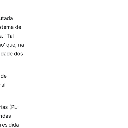
putada
istema de
. “Tal
o’ que, na
lidade dos
 de
ral
ias (PL-
endas
residida