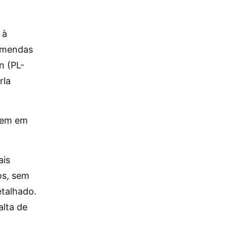
 à
“emendas
n (PL-
rla
stem em
ais
os, sem
etalhado.
alta de