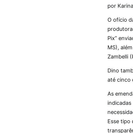
por Karin
O ofício 
produtora
Pix” envia
MS), além
Zambelli (
Dino tamb
até cinco 
As emenda
indicadas
necessida
Esse tipo 
transparê