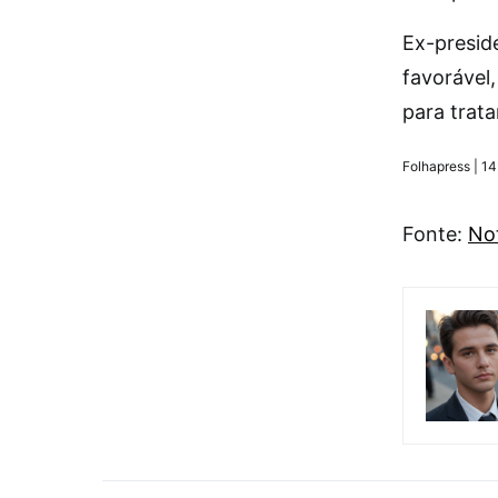
Ex-presid
favorável,
para trat
Folhapress | 1
Fonte:
Not