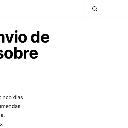
nvio de
sobre
cinco dias
 emendas
a,
ex-