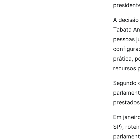
presidente
A decisão
Tabata Am
pessoas ju
configura
prática, 
recursos p
Segundo o
parlamenta
prestado
Em janeir
SP), rote
parlament