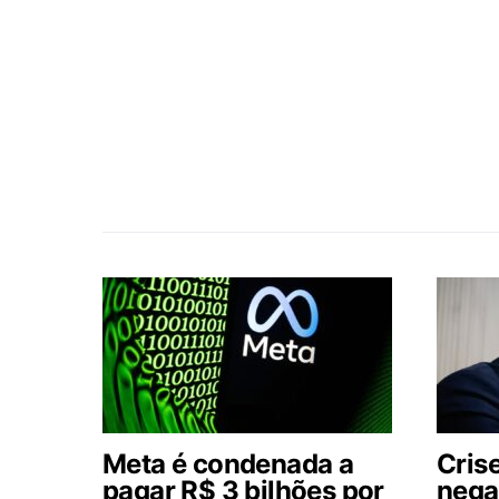
Meta é condenada a
Cris
pagar R$ 3 bilhões por
nega