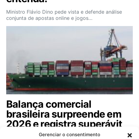
Ministro Flávio Dino pede vista e defende análise
conjunta de apostas online e jogos…
Balança comercial
brasileira surpreende em
2026 e registra superávit
de US$ 7,1 bi em julho
Gerenciar o consentimento