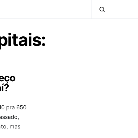
itais:
reço
í?
10 pra 650
passado,
nto, mas