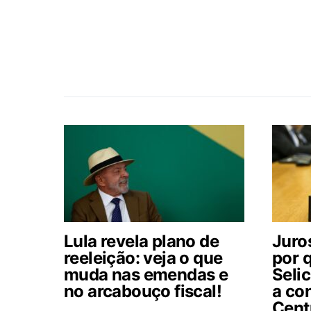
Lula revela plano de
Juros
reeleição: veja o que
por 
muda nas emendas e
Selic
no arcabouço fiscal!
a co
Cent