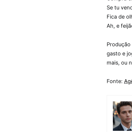
Se tu ven
Fica de o
Ah, e fei
Produção 
gasto e j
mais, ou 
Fonte:
Agê