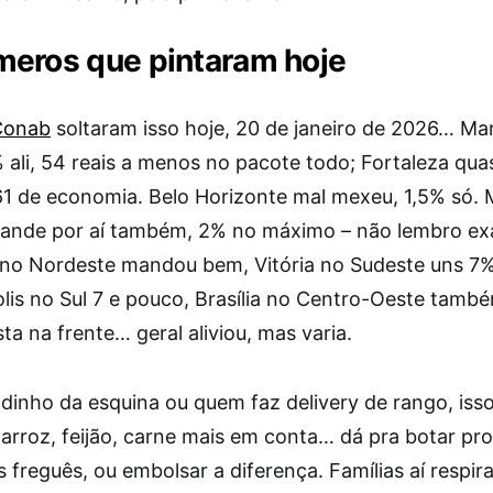
eros que pintaram hoje
Conab
soltaram isso hoje, 20 de janeiro de 2026… M
ali, 54 reais a menos no pacote todo; Fortaleza quas
61 de economia. Belo Horizonte mal mexeu, 1,5% só.
nde por aí também, 2% no máximo – não lembro exa
 no Nordeste mandou bem, Vitória no Sudeste uns 7%
olis no Sul 7 e pouco, Brasília no Centro-Oeste tamb
sta na frente… geral aliviou, mas varia.
dinho da esquina ou quem faz delivery de rango, iss
 arroz, feijão, carne mais em conta… dá pra botar p
s freguês, ou embolsar a diferença. Famílias aí respir