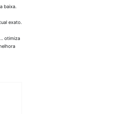
a baixa.
ual exato.
o… otimiza
melhora