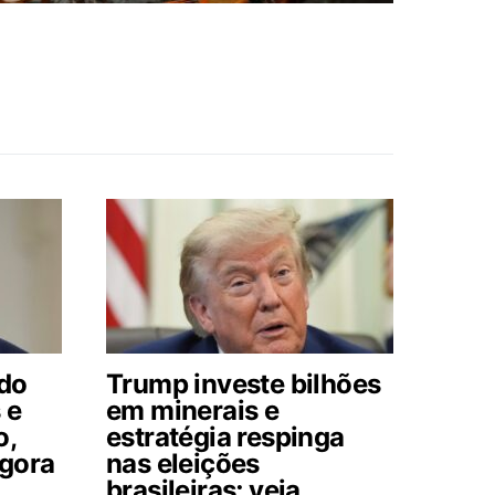
 do
Trump investe bilhões
 e
em minerais e
o,
estratégia respinga
agora
nas eleições
brasileiras; veja