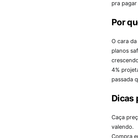
pra pagar
Por qu
O cara da 
planos sa
crescendo.
4% projet
passada q
Dicas 
Caça preço
valendo.
Compra em