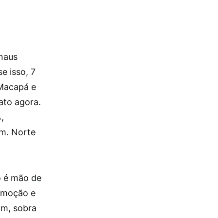
anaus
e isso, 7
 Macapá e
to agora.
,
ém. Norte
o é mão de
romoção e
am, sobra