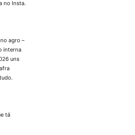
 no Insta.
 no agro –
o interna
2026 uns
afra
tudo.
ue tá