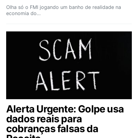
Olha só o FMI jogando um banho de realidade na
economia do…
Alerta Urgente: Golpe usa
dados reais para
cobranças falsas da