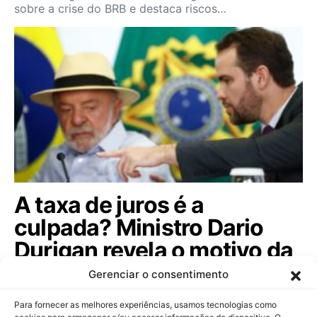
sobre a crise do BRB e destaca riscos…
A taxa de juros é a
culpada? Ministro Dario
Durigan revela o motivo da
dívida pública subir; veja!
Gerenciar o consentimento
Ministro da Fazenda afasta rumores sobre controle
Para fornecer as melhores experiências, usamos tecnologias como