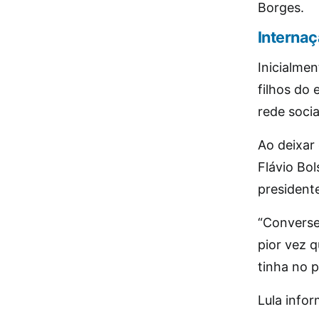
Borges.
Interna
Inicialmen
filhos do
rede socia
Ao deixar 
Flávio Bo
president
“Converse
pior vez q
tinha no p
Lula infor