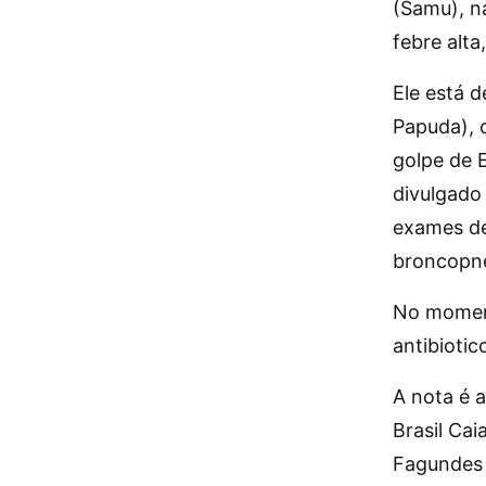
(Samu), n
febre alta
Ele está 
Papuda), 
golpe de 
divulgado 
exames de
broncopne
No moment
antibiotic
A nota é 
Brasil Cai
Fagundes J