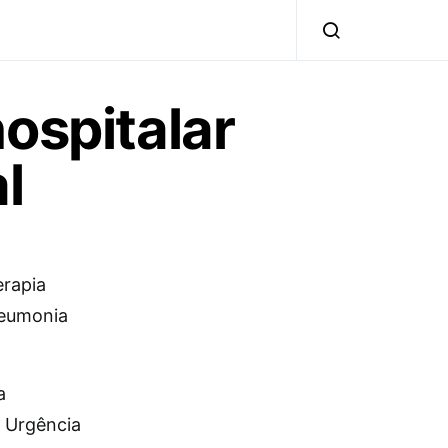
ospitalar
l
erapia
neumonia
a
 Urgência