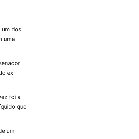
r um dos
em uma
.
 senador
do ex-
ez foi a
líquido que
 de um