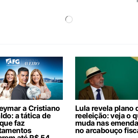
eymar a Cristiano
Lula revela plano 
do: a tática de
reeleição: veja o 
 que faz
muda nas emenda
tamentos
no arcabouço fisc
arem até R$ 54