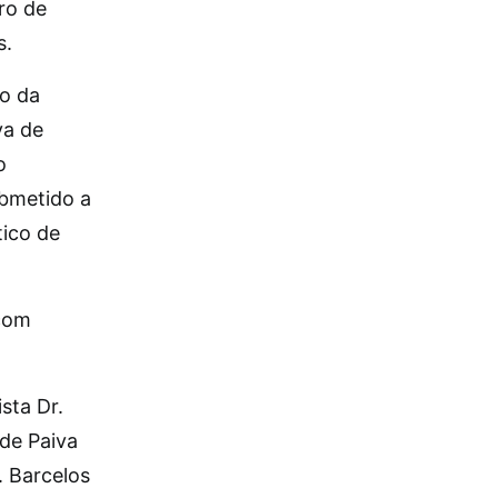
ro de
s.
io da
va de
o
ubmetido a
tico de
com
sta Dr.
 de Paiva
. Barcelos