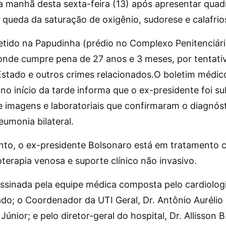
a manhã desta sexta-feira (13) após apresentar quad
, queda da saturação de oxigênio, sudorese e calafrio
detido na Papudinha (prédio no Complexo Penitenciár
onde cumpre pena de 27 anos e 3 meses, por tentati
Estado e outros crimes relacionados.O boletim médic
no início da tarde informa que o ex-presidente foi s
 imagens e laboratoriais que confirmaram o diagnós
umonia bilateral.
o, o ex-presidente Bolsonaro está em tratamento 
oterapia venosa e suporte clínico não invasivo.
assinada pela equipe médica composta pelo cardiologi
ado; o Coordenador da UTI Geral, Dr. Antônio Aurélio
únior; e pelo diretor-geral do hospital, Dr. Allisson B