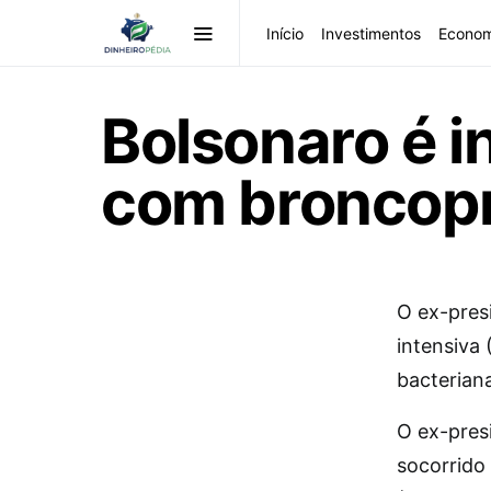
Início
Investimentos
Econom
Bolsonaro é i
com broncopn
O
ex-presi
intensiva
bacteriana
O ex-pres
socorrido