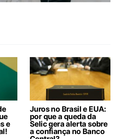
de
Juros no Brasil e EUA:
que
por que a queda da
s e
Selic gera alerta sobre
al!
a confiança no Banco
Central?