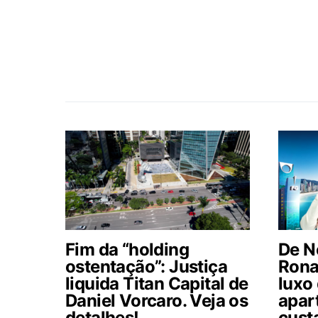
Fim da “holding
De N
ostentação”: Justiça
Ronal
liquida Titan Capital de
luxo
Daniel Vorcaro. Veja os
apar
detalhes!
cust