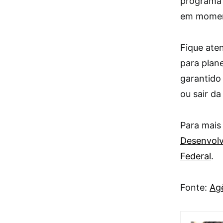
programa 
em moment
Fique ate
para plan
garantido
ou sair da
Para mais 
Desenvolv
Federal
.
Fonte:
Agê