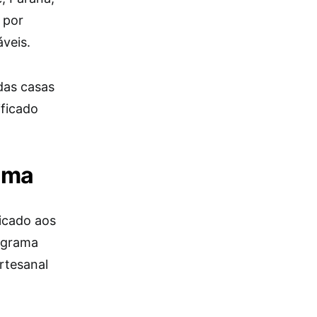
 por
veis.
das casas
ificado
ama
icado aos
rograma
rtesanal