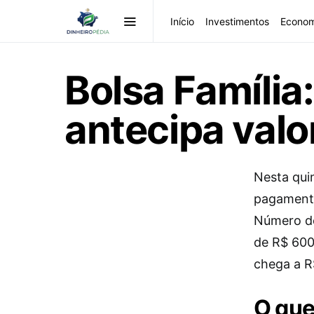
Início
Investimentos
Econom
Bolsa Famíli
antecipa valo
Nesta qui
pagamento
Número de 
de R$ 600
chega a R
O que