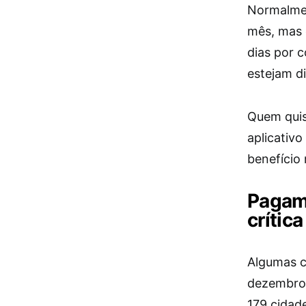
Normalmen
mês, mas 
dias por c
estejam di
Quem quis
aplicativo
benefício
Pagame
crítica
Algumas c
dezembro,
179 cidad