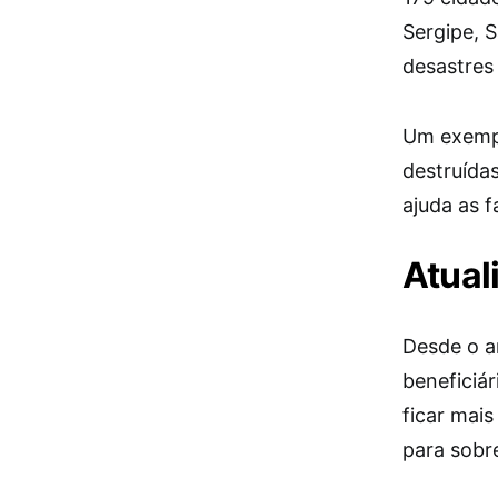
Sergipe, S
desastres
Um exempl
destruída
ajuda as f
Atual
Desde o a
beneficiár
ficar mai
para sobre