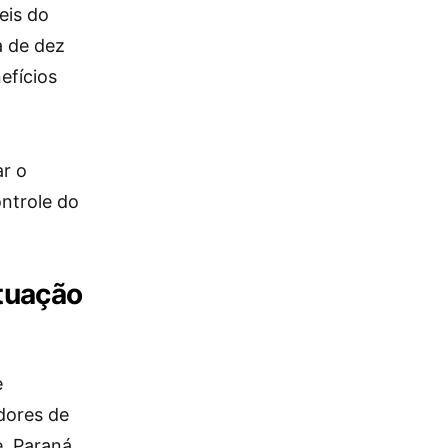
eis do
 de dez
efícios
ar o
ontrole do
tuação
e
dores de
, Paraná,