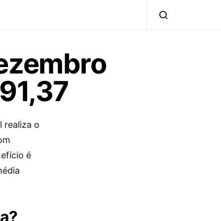
dezembro
691,37
 realiza o
com
efício é
média
ia?