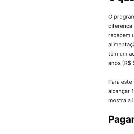
O program
diferença
recebem u
alimentaç
têm um adi
anos (R$ 
Para este 
alcançar 
mostra a 
Paga