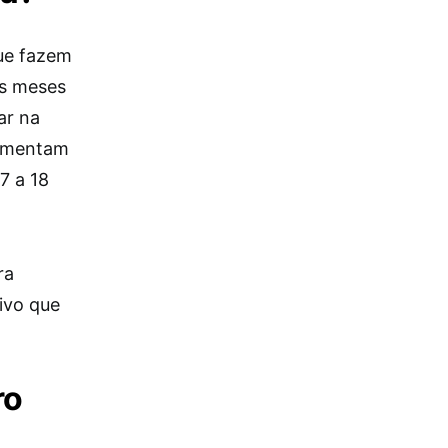
que fazem
is meses
ar na
mamentam
7 a 18
ra
ivo que
ro