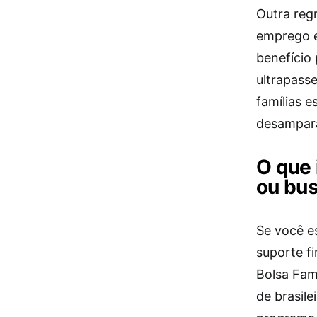
Outra reg
emprego 
benefício
ultrapass
famílias 
desampar
O que
ou bus
Se você e
suporte fi
Bolsa Fam
de brasil