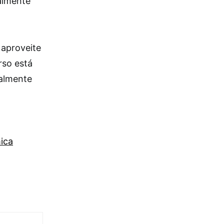
almente
 aproveite
rso está
almente
ica