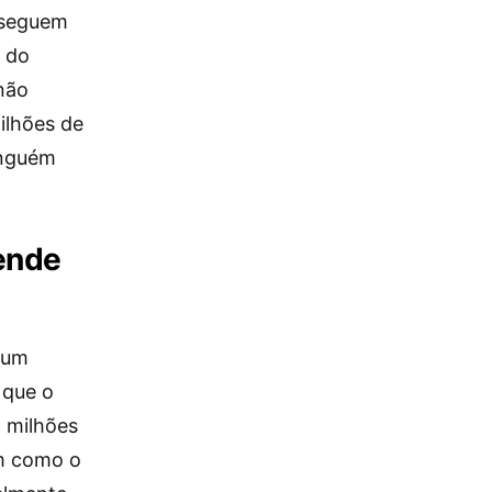
onseguem
 do
 não
ilhões de
inguém
ende
 um
 que o
 milhões
am como o