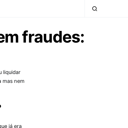
 em fraudes:
 liquidar
sa mas nem
?
ue já era