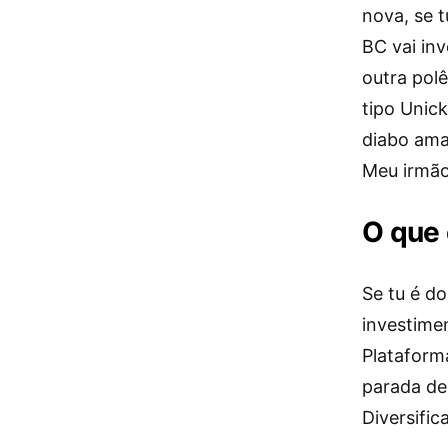
nova, se t
BC vai inv
outra pol
tipo Unic
diabo ama
Meu irmão
O que 
Se tu é d
investimen
Plataforma
parada de
Diversific