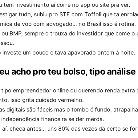
u tem investimento aí corre no app ou site pra ver.
estigar tudo, subiu pro STF com Toffoli que tá enrol
êmica de voo com advogado… no Brasil isso é rotina,
k ou BMP, sempre o trouxa do investidor que come o 
ssou.
 investe um pouco e tava apavorado ontem à noite.
eu acho pro teu bolso, tipo análise 
o tipo empreendedor online ou querendo renda extra
to, isso grita cuidado vermelho.
s digitais são fáceis mas o tombo é fundo, atrapalha
 independência financeira se der merda.
a aí, checa antes… uns 80% das vezes dá certo se for