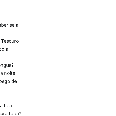
aber se a
 Tesouro
po a
engue?
a noite.
r pego de
a fala
cura toda?