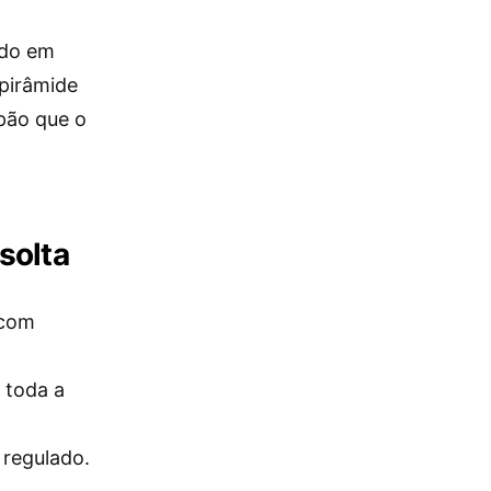
ado em
 pirâmide
pão que o
solta
 com
 toda a
 regulado.