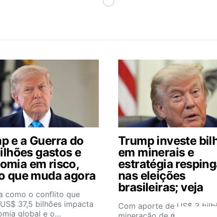
p e a Guerra do
Trump investe bil
Bilhões gastos e
em minerais e
omia em risco,
estratégia respin
 o que muda agora
nas eleições
brasileiras; veja
a como o conflito que
 US$ 37,5 bilhões impacta
Com aporte de US$ 3 bilh
omia global e o…
mineração de minerais crít