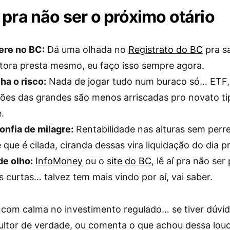
 pra não ser o próximo otário
ere no BC:
Dá uma olhada no
Registrato do BC
pra s
tora presta mesmo, eu faço isso sempre agora.
ha o risco:
Nada de jogar tudo num buraco só… ETF,
ões das grandes são menos arriscadas pro novato ti
.
nfia de milagre:
Rentabilidade nas alturas sem perr
 que é cilada, ciranda dessas vira liquidação do dia pr
de olho:
InfoMoney
ou o
site do BC
, lê aí pra não se
s curtas… talvez tem mais vindo por aí, vai saber.
i com calma no investimento regulado… se tiver dúvid
ltor de verdade, ou comenta o que achou dessa lou