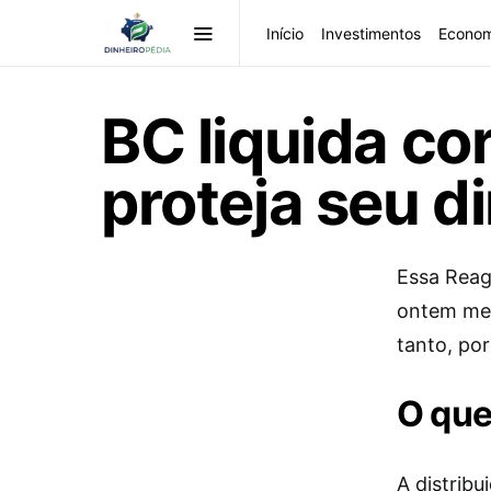
Início
Investimentos
Econom
BC liquida co
proteja seu di
Essa Reag 
ontem mes
tanto, po
O que
A distribu