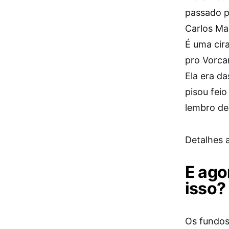
passado p
Carlos Man
É uma cir
pro Vorca
Ela era d
pisou fei
lembro de
Detalhes 
E ago
isso?
Os fundos