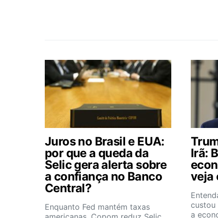
Juros no Brasil e EUA:
Trum
por que a queda da
Irã: 
Selic gera alerta sobre
econ
a confiança no Banco
veja
Central?
Entend
custou
Enquanto Fed mantém taxas
a econ
americanas, Copom reduz Selic