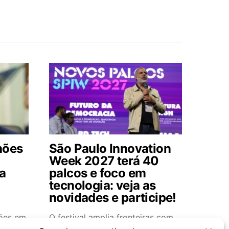
hões
São Paulo Innovation
Week 2027 terá 40
ga
palcos e foco em
tecnologia: veja as
novidades e participe!
ões em
O festival amplia fronteiras com
icos,
novos temas, arena inteligente no