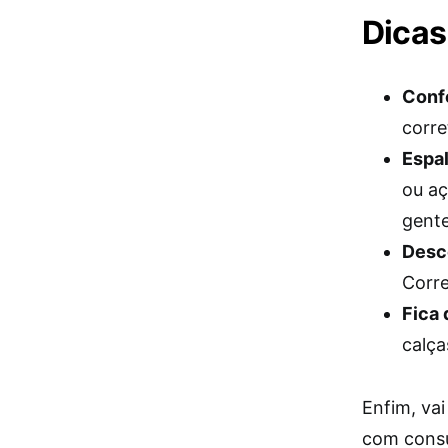
Dicas
Conf
corre
Espal
ou aç
gente
Desco
Corre
Fica 
calça
Enfim, va
com consu