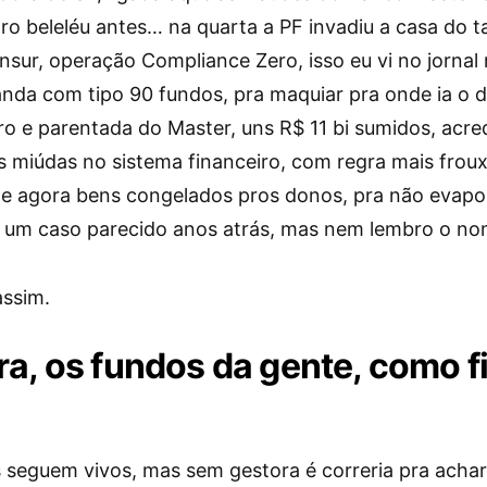
ro beleléu antes… na quarta a PF invadiu a casa do t
sur, operação Compliance Zero, isso eu vi no jornal 
anda com tipo 90 fundos, pra maquiar pra onde ia o d
ro e parentada do Master, uns R$ 11 bi sumidos, acre
as miúdas no sistema financeiro, com regra mais frou
o e agora bens congelados pros donos, pra não evap
 um caso parecido anos atrás, mas nem lembro o nom
assim.
ra, os fundos da gente, como f
 seguem vivos, mas sem gestora é correria pra acha