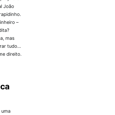
al João
rapidinho.
inheiro –
dita?
xa, mas
orar tudo…
e direito.
ica
r uma