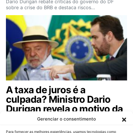
Dario Durigan rebate críticas do governo do DF
sobre a crise do BRB e destaca riscos…
A taxa de juros é a
culpada? Ministro Dario
Durigan revela o motivo da
dívida pública subir; veja!
Gerenciar o consentimento
Ministro da Fazenda afasta rumores sobre controle
Para fornecer as melhores experiências, usamos tecnologias como