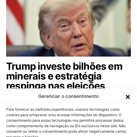
Trump investe bilhões em
minerais e estratégia
respinga nas eleições
brasileiras; veja
Gerenciar o consentimento
Com aporte de US$ 3 bilhões em mineração de
Para fornecer as melhores experiências, usamos tecnologias como
minerais críticos, governo americano busca…
cookies para armazenar e/ou acessar informações do dispositivo. O
consentimento para essas tecnologias nos permitirá processar dados
como comportamento de navegação ou IDs exclusivos neste site. Não
consentir ou retirar o consentimento pode afetar negativamente certos
recursos e funções.