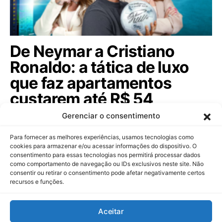
De Neymar a Cristiano
Ronaldo: a tática de luxo
que faz apartamentos
custarem até R$ 54
milhões
Gerenciar o consentimento
Celebridades globais e ídolos sertanejos agora são
Para fornecer as melhores experiências, usamos tecnologias como
sócios de construtoras para atrair…
cookies para armazenar e/ou acessar informações do dispositivo. O
consentimento para essas tecnologias nos permitirá processar dados
como comportamento de navegação ou IDs exclusivos neste site. Não
consentir ou retirar o consentimento pode afetar negativamente certos
recursos e funções.
Dinheiropédia
Aceitar