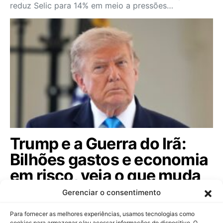
reduz Selic para 14% em meio a pressões…
Trump e a Guerra do Irã:
Bilhões gastos e economia
em risco, veja o que muda
agora
Gerenciar o consentimento
Entenda como o conflito que custou US$ 37,5
Para fornecer as melhores experiências, usamos tecnologias como
bilhões impacta a economia global e o…
cookies para armazenar e/ou acessar informações do dispositivo. O