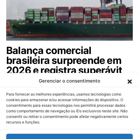
Balança comercial
brasileira surpreende em
2026 e registra superávit
de US$ 7,1 bi em julho
Gerenciar o consentimento
Com exportações em alta no setor extrativo e
Para fornecer as melhores experiências, usamos tecnologias como
agropecuário, o Brasil acumula saldo…
cookies para armazenar e/ou acessar informações do dispositivo. O
consentimento para essas tecnologias nos permitirá processar dados
como comportamento de navegação ou IDs exclusivos neste site. Não
consentir ou retirar o consentimento pode afetar negativamente certos
recursos e funções.
Dinheiropédia