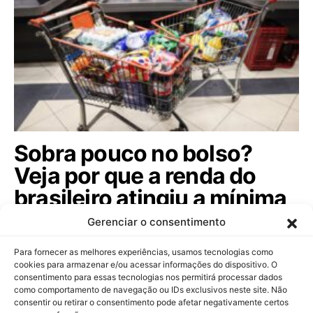
Sobra pouco no bolso?
Veja por que a renda do
brasileiro atingiu a mínima
histórica agora!
Gerenciar o consentimento
O aumento da inflação e os juros elevados estão
Para fornecer as melhores experiências, usamos tecnologias como
reduzindo o orçamento doméstico das…
cookies para armazenar e/ou acessar informações do dispositivo. O
consentimento para essas tecnologias nos permitirá processar dados
como comportamento de navegação ou IDs exclusivos neste site. Não
consentir ou retirar o consentimento pode afetar negativamente certos