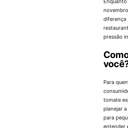
Enquanto 
novembro,
diferença
restauran
pressão in
Como 
você
Para quem
consumidos
tomate es
planejar 
para pequ
entender 