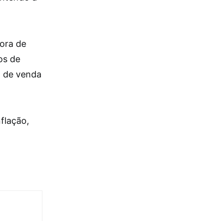
fora de
os de
o de venda
flação,