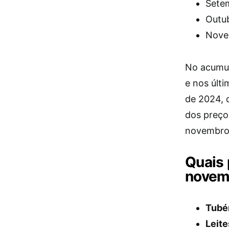
Sete
Outub
Nove
No acumul
e nos últ
de 2024, 
dos preço
novembro
Quais 
novem
Tubér
Leite