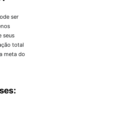
ode ser
enos
e seus
ação total
da meta do
ses: