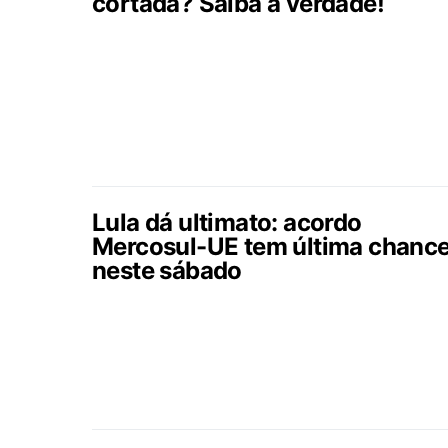
cortada? Saiba a verdade!
Lula dá ultimato: acordo
Mercosul-UE tem última chanc
neste sábado