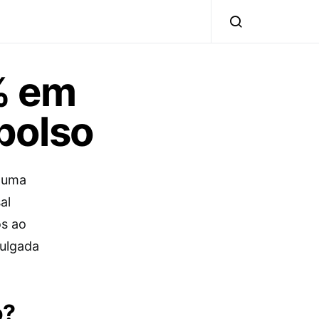
% em
bolso
u uma
al
os ao
vulgada
o?