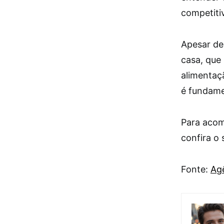
competiti
Apesar de
casa, que
alimentaçã
é fundame
Para acomp
confira o 
Fonte:
Agê