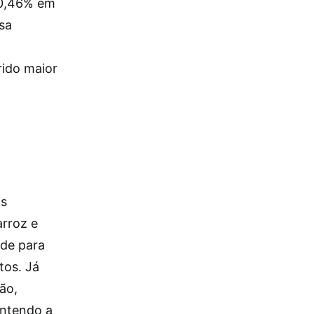
u 0,46% em
sa
m
rido maior
os
arroz e
ade para
tos. Já
ão,
antendo a