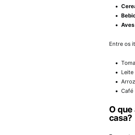
Cerea
Bebid
Aves
Entre os 
Toma
Leite
Arroz
Café 
O que 
casa?