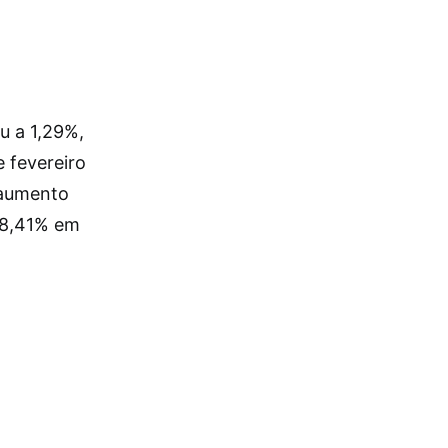
u a 1,29%,
 fevereiro
 aumento
 8,41% em