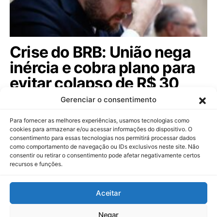
Crise do BRB: União nega
inércia e cobra plano para
evitar colapso de R$ 30
bilhões. Saiba tudo!
Gerenciar o consentimento
Dario Durigan rebate críticas do governo do DF
Para fornecer as melhores experiências, usamos tecnologias como
sobre a crise do BRB e destaca riscos…
cookies para armazenar e/ou acessar informações do dispositivo. O
consentimento para essas tecnologias nos permitirá processar dados
como comportamento de navegação ou IDs exclusivos neste site. Não
consentir ou retirar o consentimento pode afetar negativamente certos
recursos e funções.
Dinheiropédia
Aceitar
Contato
Sobre Nós
Política de Privacidade
Aviso Legal
Negar