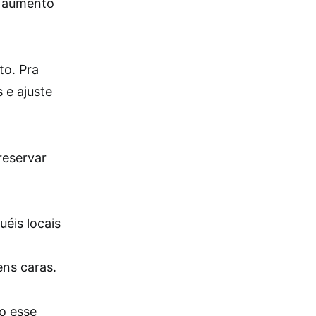
m aumento
to. Pra
 e ajuste
reservar
éis locais
ens caras.
mo esse