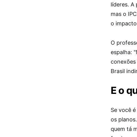
líderes. 
mas o IPC
o impacto
O professo
espalha: 
conexões 
Brasil ind
E o q
Se você é
os planos
quem tá m