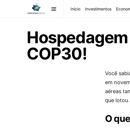
Início
Investimentos
Econom
Hospedagem 
COP30!
Você sabi
em novemb
aéreas ta
que lotou
O que