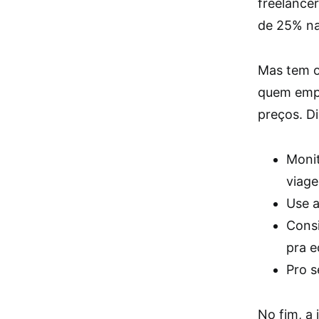
freelance
de 25% na
Mas tem o
quem empr
preços. Di
Monit
viage
Use a
Consi
pra e
Pro s
No fim, a