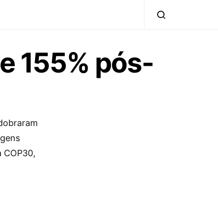
e 155% pós-
 dobraram
agens
a COP30,