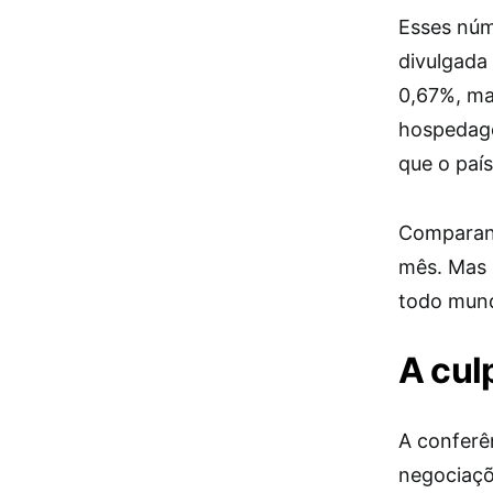
Esses núme
divulgada
0,67%, ma
hospedage
que o país
Comparand
mês. Mas 
todo mun
A cul
A conferê
negociaçõ