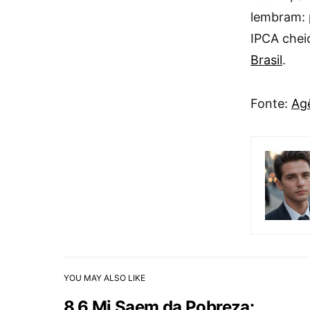
lembram: 
IPCA cheio
Brasil
.
Fonte:
Agê
YOU MAY ALSO LIKE
8,6 Mi Saem da Pobreza: