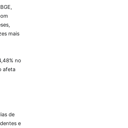
IBGE,
 com
ses,
zes mais
 4,48% no
o afeta
ias de
identes e