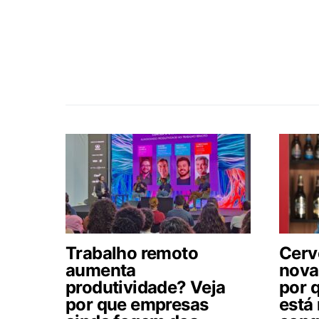
Trabalho remoto
Cerv
aumenta
nova
produtividade? Veja
por 
por que empresas
está