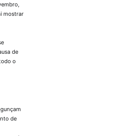
ovembro,
i mostrar
se
ausa de
todo o
bagunçam
ento de