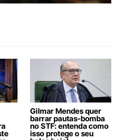
Gilmar Mendes quer
barrar pautas-bomba
ra
no STF: entenda como
ste
isso protege o seu