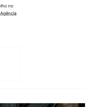
olho no
e
Agência