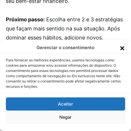
seu bem-estar financeiro.
Próximo passo:
Escolha entre 2 e 3 estratégias
que façam mais sentido na sua situação. Após
dominar esses hábitos, adicione novos.
Lembre-se: mudança financeira é uma
Gerenciar o consentimento
maratona, não uma corrida. Seja paciente
Para fornecer as melhores experiências, usamos tecnologias como
consigo mesmo.
cookies para armazenar e/ou acessar informações do dispositivo. O
consentimento para essas tecnologias nos permitirá processar dados
como comportamento de navegação ou IDs exclusivos neste site. Não
consentir ou retirar o consentimento pode afetar negativamente certos
Com dedicação e consistência, você construirá
recursos e funções.
uma base sólida para seu futuro financeiro.
Aceitar
Negar
FAQ – Perguntas