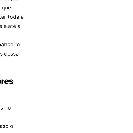
a que
ar toda a
 e até a
nanceiro
os dessa
ores
os no
caso o