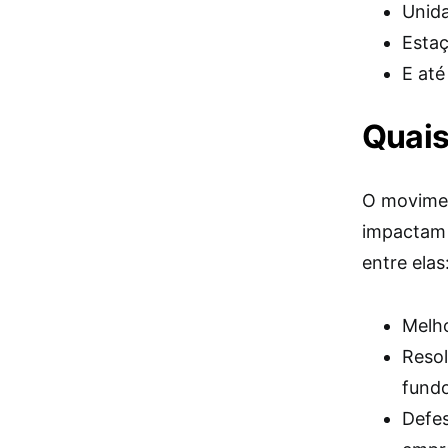
Unid
Estaç
E até
Quais
O movimen
impactam 
entre elas
Melho
Resol
fundo
Defes