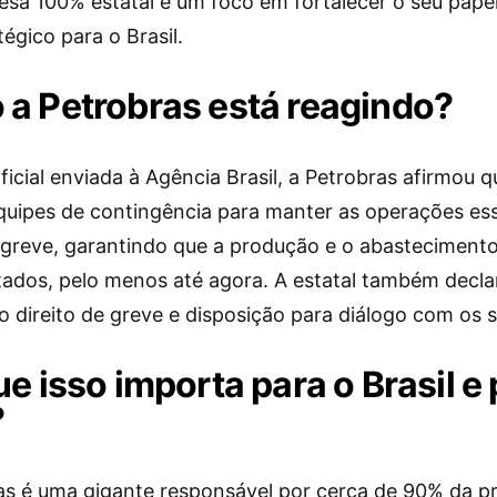
sa 100% estatal e um foco em fortalecer o seu pape
tégico para o Brasil.
a Petrobras está reagindo?
icial enviada à Agência Brasil, a Petrobras afirmou q
quipes de contingência para manter as operações ess
 greve, garantindo que a produção e o abasteciment
tados, pelo menos até agora. A estatal também decla
o direito de greve e disposição para diálogo com os s
ue isso importa para o Brasil e
?
as é uma gigante responsável por cerca de 90% da 