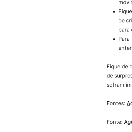
movi
Fique
de cr
para 
Para 
enten
Fique de o
de surpre
sofram im
Fontes:
Ag
Fonte:
Agê