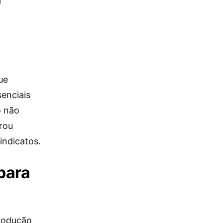
l
ue
enciais
o não
rou
indicatos.
 para
produção