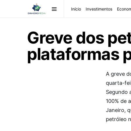
Início
Investimentos
Econom
Greve dos pet
plataformas 
A greve do
quarta-fe
Segundo a
100% de a
Janeiro, 
petróleo n