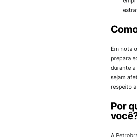
empre
estra
Como 
Em nota of
prepara e
durante a
sejam afe
respeito a
Por q
você
A Petrobr