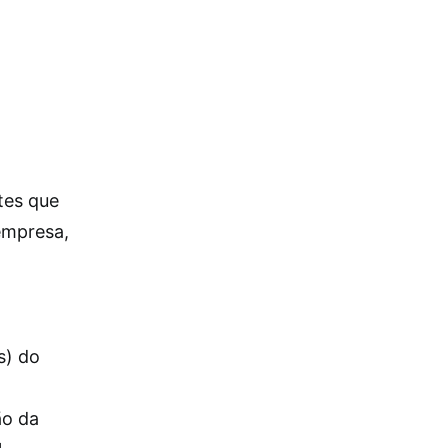
tes que
empresa,
s) do
ão da