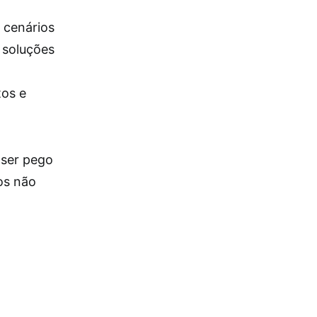
 cenários
 soluções
tos e
 ser pego
os não