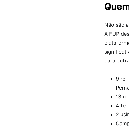
Quem 
Não são a
A FUP des
plataform
significat
para outr
9 ref
Pern
13 un
4 ter
2 usi
Campo