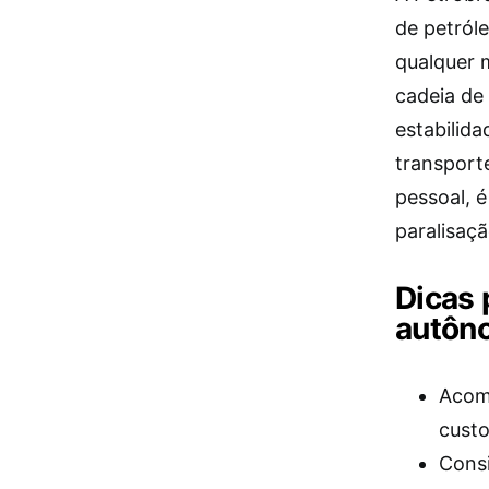
de petróle
qualquer 
cadeia de
estabilid
transport
pessoal, é
paralisaçã
Dicas 
autôn
Acomp
custo
Consi