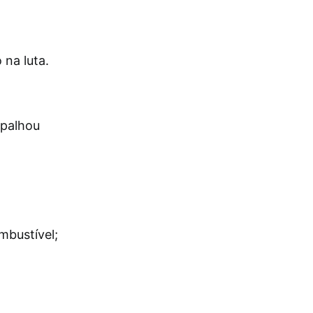
 na luta.
spalhou
m
mbustível;