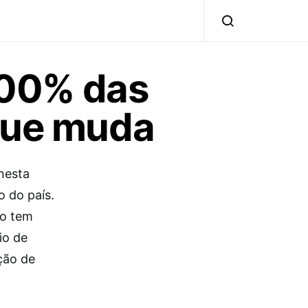
 100% das
 que muda
 nesta
o do país.
ão tem
io de
ção de