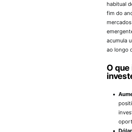
habitual d
fim do an
mercados 
emergentes
acumula u
ao longo 
O que 
invest
Aume
posit
inves
oport
Dólar