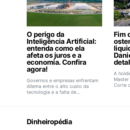
O perigo da
Fim 
Inteligência Artificial:
oste
entenda como ela
liqui
afeta os juros e a
Danie
economia. Confira
deta
agora!
A holdi
Master
Governos e empresas enfrentam
Corte d
dilema entre o alto custo da
tecnologia e a falta de…
Dinheiropédia