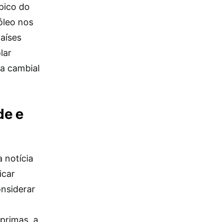
ípico do
óleo nos
aíses
lar
a cambial
de e
 notícia
icar
onsiderar
primas, a