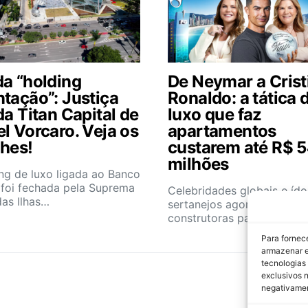
da “holding
De Neymar a Crist
ntação”: Justiça
Ronaldo: a tática 
da Titan Capital de
luxo que faz
l Vorcaro. Veja os
apartamentos
lhes!
custarem até R$ 
milhões
ng de luxo ligada ao Banco
 foi fechada pela Suprema
Celebridades globais e ído
as Ilhas…
sertanejos agora são sóci
construtoras para atrair…
Para fornec
armazenar e
tecnologias
exclusivos n
negativamen