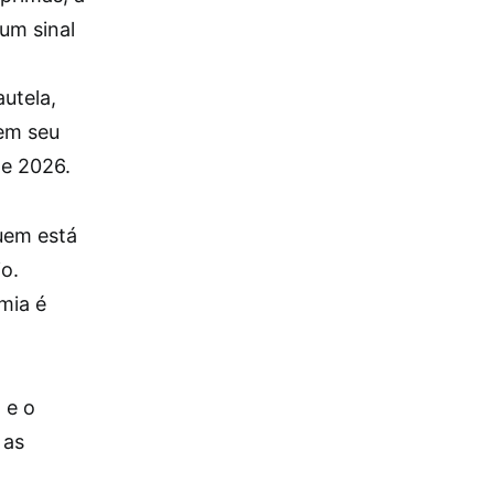
um sinal
utela,
em seu
de 2026.
uem está
o.
mia é
 e o
 as