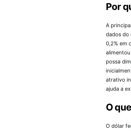
Por q
A princip
dados do 
0,2% em ou
alimentou
possa dim
inicialme
atrativo i
ajuda a ex
O que
O dólar fe