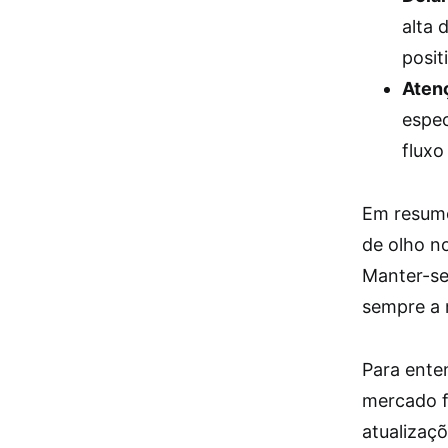
alta 
posit
Aten
espe
fluxo
Em resumo
de olho n
Manter-se
sempre a 
Para ente
mercado fi
atualizaç