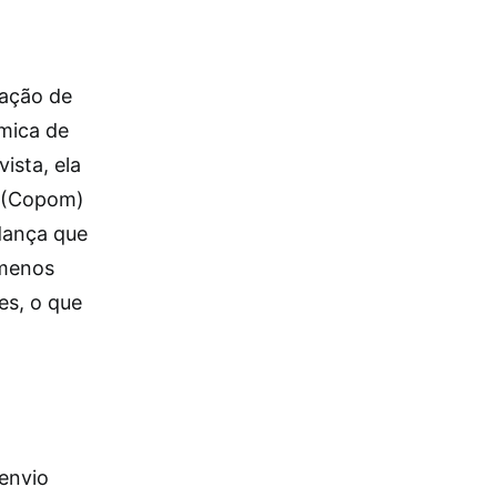
gação de
mica de
ista, ela
a (Copom)
udança que
 menos
es, o que
 envio