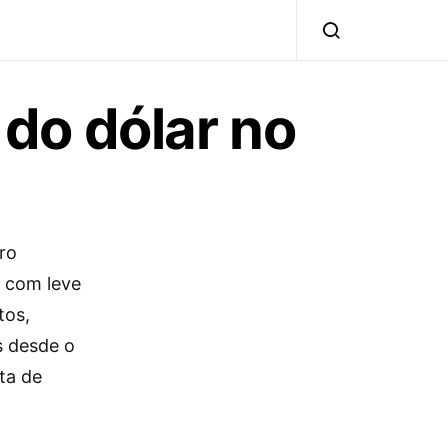
 do dólar no
ro
r com leve
tos,
s desde o
ta de