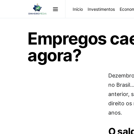
Início
Investimentos
Econom
Empregos cae
agora?
Dezembro 
no Brasil
anterior,
direito o
anos.
O sal