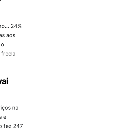
acho… 24%
as aos
 o
freela
vai
iços na
s e
o fez 247