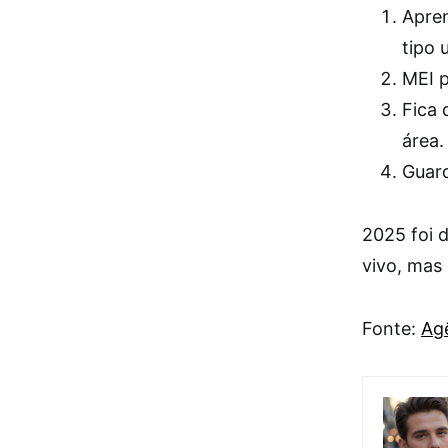
Apren
tipo 
MEI p
Fica 
área.
Guard
2025 foi 
vivo, mas
Fonte:
Agê