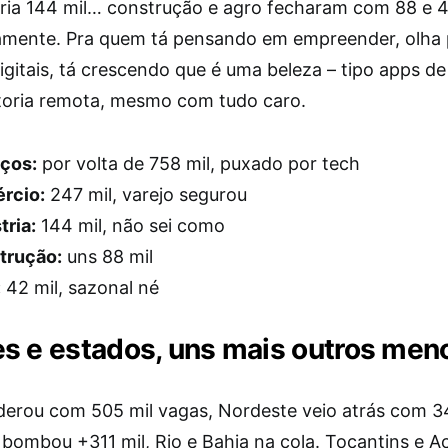
stria 144 mil… construção e agro fecharam com 88 e 4
amente. Pra quem tá pensando em empreender, olha 
igitais, tá crescendo que é uma beleza – tipo apps de
toria remota, mesmo com tudo caro.
iços:
por volta de 758 mil, puxado por tech
rcio:
247 mil, varejo segurou
tria:
144 mil, não sei como
trução:
uns 88 mil
:
42 mil, sazonal né
s e estados, uns mais outros men
iderou com 505 mil vagas, Nordeste veio atrás com 3
 bombou +311 mil, Rio e Bahia na cola. Tocantins e A