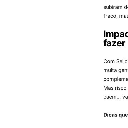
subiram d
fraco, ma
Impac
fazer
Com Selic
muita gen
complement
Mas risco
caem… vai
Dicas que