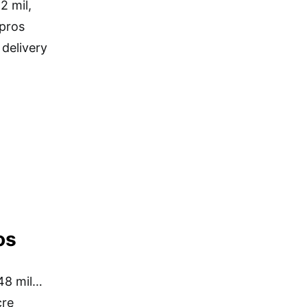
2 mil,
pros
 delivery
os
48 mil…
cre