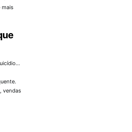
é mais
que
uicídio…
quente.
, vendas