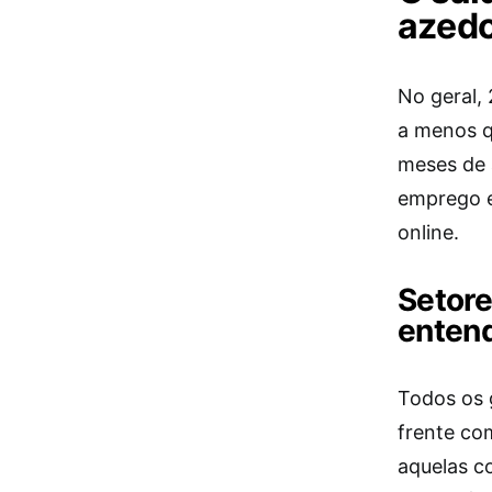
azedo
No geral,
a menos q
meses de 
emprego e
online.
Setore
enten
Todos os 
frente com
aquelas c