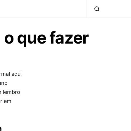
o que fazer
rmal aqui
ano
m lembro
or em
e