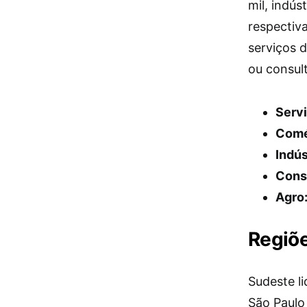
mil, indú
respectiv
serviços d
ou consul
Serv
Comé
Indús
Cons
Agro
Regiõe
Sudeste l
São Paulo