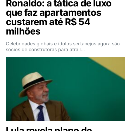
Ronaldo: a tática de luxo
que faz apartamentos
custarem até R$ 54
milhões
Celebridades globais e ídolos sertanejos agora são
sócios de construtoras para atrair…
Lula revela plano de