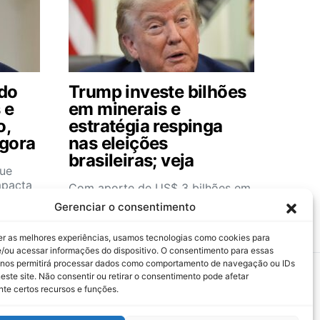
 do
Trump investe bilhões
 e
em minerais e
o,
estratégia respinga
agora
nas eleições
brasileiras; veja
que
mpacta
Com aporte de US$ 3 bilhões em
mineração de minerais críticos,
Gerenciar o consentimento
governo americano busca…
er as melhores experiências, usamos tecnologias como cookies para
/ou acessar informações do dispositivo. O consentimento para essas
 nos permitirá processar dados como comportamento de navegação ou IDs
este site. Não consentir ou retirar o consentimento pode afetar
te certos recursos e funções.