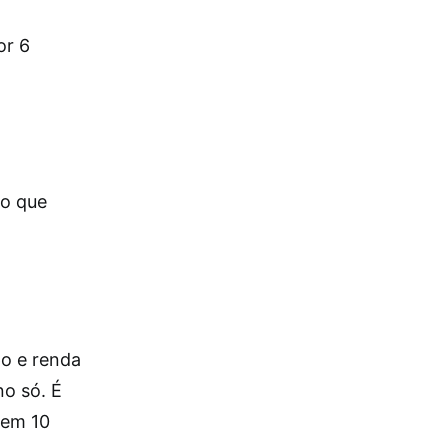
or 6
 o que
po e renda
no só. É
 em 10