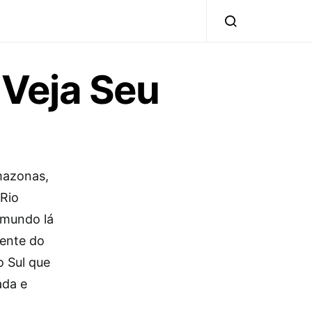
, Veja Seu
mazonas,
 Rio
 mundo lá
dente do
o Sul que
ada e