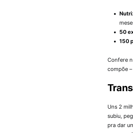
Nutri
mese
50 ex
150 
Confere 
compõe – 
Trans
Uns 2 mil
subiu, pe
pra dar u