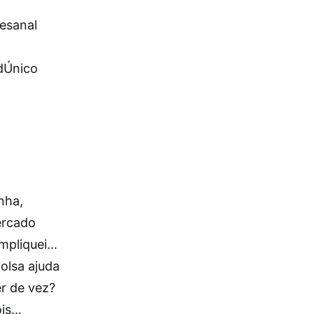
esanal
adÚnico
nha,
ercado
ompliquei…
olsa ajuda
er de vez?
ois…