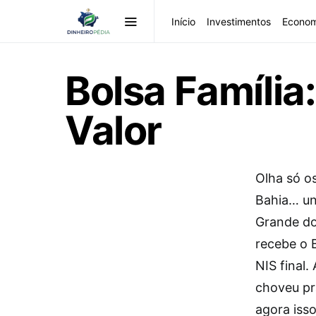
Início
Investimentos
Econom
Bolsa Família:
Valor
Olha só o
Bahia… un
Grande do
recebe o 
NIS final.
choveu pr
agora iss