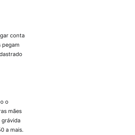
agar conta
as pegam
adastrado
po o
pras mães
 grávida
50 a mais.