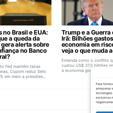
 no Brasil e EUA:
Trump e a Guerra
que a queda da
Irã: Bilhões gastos
 gera alerta sobre
economia em risc
nfiança no Banco
veja o que muda 
ral?
Entenda como o conflito 
custou US$ 37,5 bilhões i
to Fed mantém taxas
a economia global e o…
anas, Copom reduz Selic
4% em meio a pressões…
Para fornec
armazenar e
tecnologias
exclusivos n
negativamen