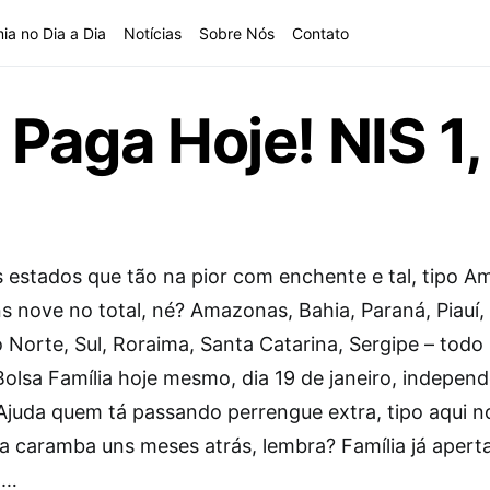
ia no Dia a Dia
Notícias
Sobre Nós
Contato
 Paga Hoje! NIS 1
s estados que tão na pior com enchente e tal, tipo A
s nove no total, né? Amazonas, Bahia, Paraná, Piauí,
 Norte, Sul, Roraima, Santa Catarina, Sergipe – todo
Bolsa Família hoje mesmo, dia 19 de janeiro, indepen
 Ajuda quem tá passando perrengue extra, tipo aqui n
a caramba uns meses atrás, lembra? Família já apert
o…