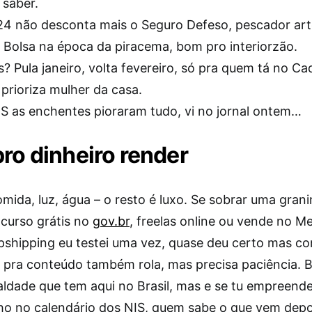
 saber.
4 não desconta mais o Seguro Defeso, pescador art
 Bolsa na época da piracema, bom pro interiorzão.
s? Pula janeiro, volta fevereiro, só pra quem tá no C
prioriza mulher da casa.
RS as enchentes pioraram tudo, vi no jornal ontem…
pro dinheiro render
omida, luz, água – o resto é luxo. Se sobrar uma grani
curso grátis no
gov.br
, freelas online ou vende no M
opshipping eu testei uma vez, quase deu certo mas c
 pra conteúdo também rola, mas precisa paciência. B
aldade que tem aqui no Brasil, mas e se tu empreend
lho no calendário dos NIS, quem sabe o que vem dep