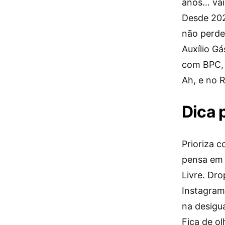
anos… vai
Desde 202
não perde
Auxílio Gá
com BPC, 
Ah, e no 
Dica 
Prioriza c
pensa em 
Livre. Dr
Instagram
na desigu
Fica de o