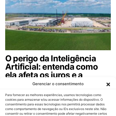
O perigo da Inteligência
Artificial: entenda como
ela afeta os juros e a
economia. Confira agora!
Gerenciar o consentimento
Governos e empresas enfrentam dilema entre o alto
Para fornecer as melhores experiências, usamos tecnologias como
custo da tecnologia e a falta de…
cookies para armazenar e/ou acessar informações do dispositivo. O
consentimento para essas tecnologias nos permitirá processar dados
como comportamento de navegação ou IDs exclusivos neste site. Não
consentir ou retirar o consentimento pode afetar negativamente certos