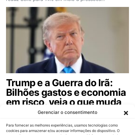
Trump e a Guerra do Irã:
Bilhões gastos e economia
em risco, veja o que muda
agora
Gerenciar o consentimento
Entenda como o conflito que custou US$ 37,5
Para fornecer as melhores experiências, usamos tecnologias como
bilhões impacta a economia global e o…
cookies para armazenar e/ou acessar informações do dispositivo. O